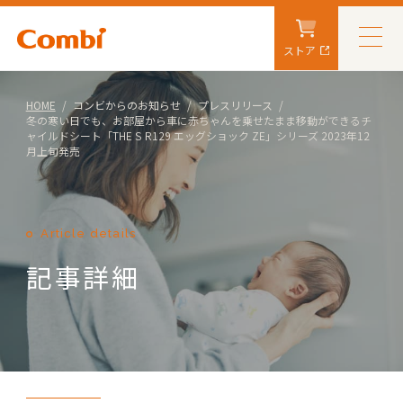
ストア
HOME
コンビからのお知らせ
プレスリリース
冬の寒い日でも、お部屋から車に赤ちゃんを乗せたまま移動ができるチ
ャイルドシート「THE S R129 エッグショック ZE」シリーズ 2023年12
月上旬発売
Article details
記事詳細