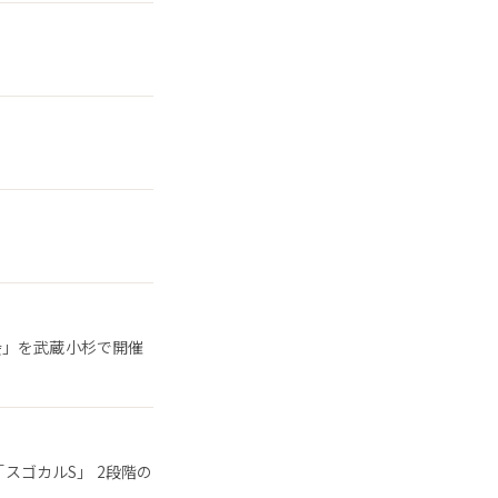
会」を武蔵小杉で開催
「スゴカルS」 2段階の