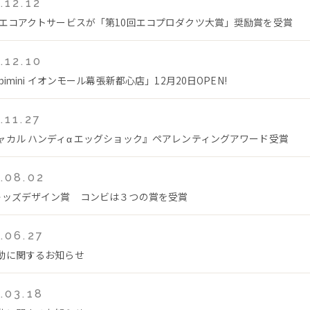
.12.12
 エコアクトサービスが「第10回エコプロダクツ大賞」奨励賞を受賞
.12.10
bimini イオンモール幕張新都心店」12月20日OPEN!
.11.27
ャカル ハンディα エッグショック』ペアレンティングアワード受賞
.08.02
キッズデザイン賞 コンビは３つの賞を受賞
.06.27
動に関するお知らせ
.03.18