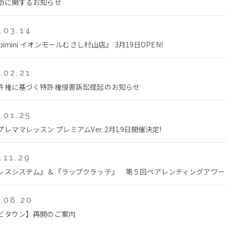
動に関するお知らせ
.03.14
bimini イオンモールむさし村山店』 3月19日OPEN!
.02.21
許権に基づく特許権侵害訴訟提起のお知らせ
.01.25
レママレッスン プレミアムVer. 2月19日開催決定!
.11.29
レスシステム』＆『ラップクラッチ』 第５回ペアレンティングアワー
.08.20
ビタウン】再開のご案内