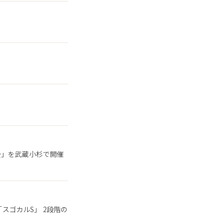
会」を武蔵小杉で開催
「スゴカルS」 2段階の