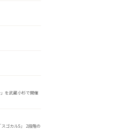
会」を武蔵小杉で開催
「スゴカルS」 2段階の