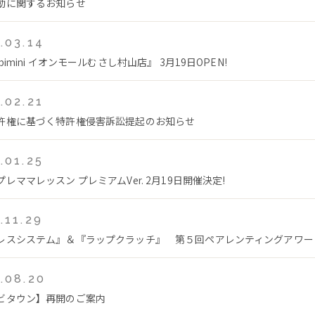
動に関するお知らせ
.03.14
bimini イオンモールむさし村山店』 3月19日OPEN!
.02.21
許権に基づく特許権侵害訴訟提起のお知らせ
.01.25
レママレッスン プレミアムVer. 2月19日開催決定!
.11.29
レスシステム』＆『ラップクラッチ』 第５回ペアレンティングアワー
.08.20
ビタウン】再開のご案内