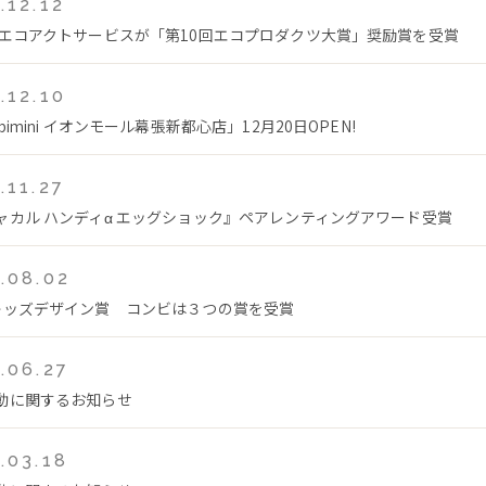
.12.12
 エコアクトサービスが「第10回エコプロダクツ大賞」奨励賞を受賞
.12.10
bimini イオンモール幕張新都心店」12月20日OPEN!
.11.27
ャカル ハンディα エッグショック』ペアレンティングアワード受賞
.08.02
キッズデザイン賞 コンビは３つの賞を受賞
.06.27
動に関するお知らせ
.03.18