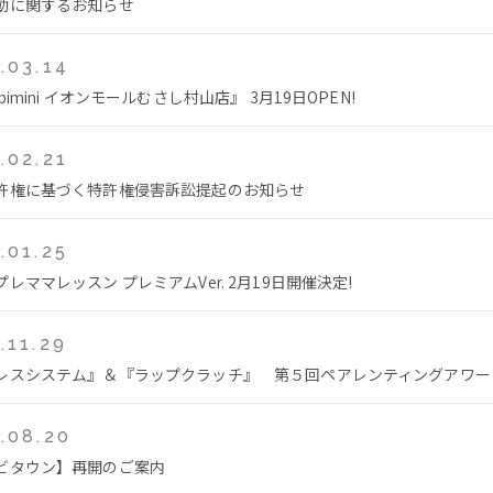
動に関するお知らせ
.03.14
bimini イオンモールむさし村山店』 3月19日OPEN!
.02.21
許権に基づく特許権侵害訴訟提起のお知らせ
.01.25
レママレッスン プレミアムVer. 2月19日開催決定!
.11.29
レスシステム』＆『ラップクラッチ』 第５回ペアレンティングアワー
.08.20
ビタウン】再開のご案内