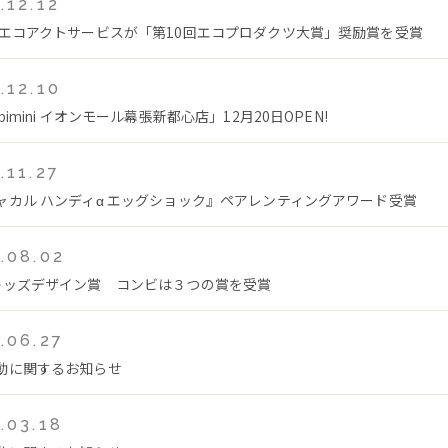
.12.12
 エコアクトサービスが「第10回エコプロダクツ大賞」奨励賞を受賞
.12.10
bimini イオンモール幕張新都心店」12月20日OPEN!
.11.27
ャカル ハンディα エッグショック』ペアレンティングアワード受賞
.08.02
キッズデザイン賞 コンビは３つの賞を受賞
.06.27
動に関するお知らせ
.03.18