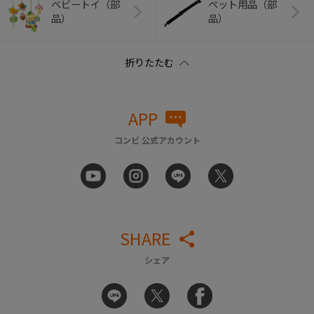
ベビートイ（部
ペット用品（部
品）
品）
APP
コンビ 公式アカウント
SHARE
シェア