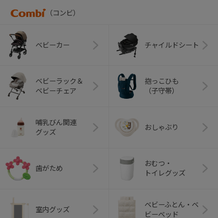
（コンビ）
ベビーカー
チャイルドシート
ベビーラック＆
抱っこひも
ベビーチェア
（子守帯）
哺乳びん関連
おしゃぶり
グッズ
おむつ・
歯がため
トイレグッズ
ベビーふとん・ベ
室内グッズ
ビーベッド