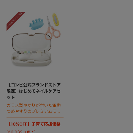
【コンビ公式ブランドストア
限定】はじめてネイルケアセ
ット
ガラス製やすりが付いた電動
つめやすりのプレミアムモデ
ルと、人気のつめきりハサ
ミ、指をやさしく固定する“に
【10%OFF】子育て応援価格
ぎってて”のお得なセット。
￥6,039