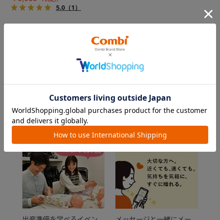
5.0
（1）
15
件あります
FEATURE
おすすめ特集
出産準備を学べるイベン
メッセージと一緒にメー