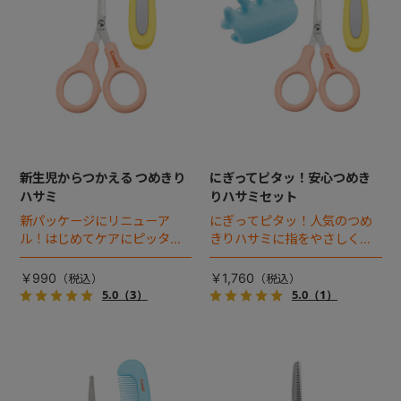
新生児からつかえる つめきり
にぎってピタッ！安心つめき
ハサミ
りハサミセット
新パッケージにリニューア
にぎってピタッ！人気のつめ
ル！はじめてケアにピッタリ
きりハサミに指をやさしく固
の、新生児からつかえるつめ
定する“にぎってて”がプラス！
きりハサミ。
￥990
￥1,760
5.0
（3）
5.0
（1）