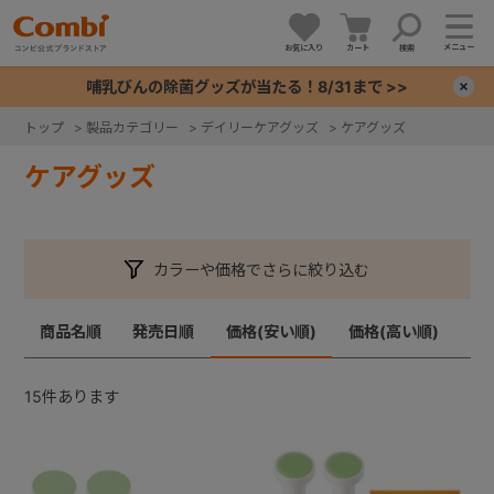
メニュー
お気に入り
カート
検索
哺乳びんの除菌グッズが当たる！8/31まで >>
×
トップ
>
製品カテゴリー
>
デイリーケアグッズ
>
ケアグッズ
+
ケアグッズ
+
カラーや価格でさらに絞り込む
+
商品名順
発売日順
価格(安い順)
価格(高い順)
+
15
件あります