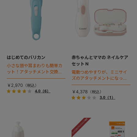
はじめてのバリカン
赤ちゃんとママの ネイルケア
セット N
小さな頭や耳まわりも簡単カ
ット！アタッチメント交換不
電動つめやすりが、ミニサイ
要！ママでも使いやすい軽
ズのアタッチメントになって
量・コンパクトサイズです。
リニューアル！
￥2,970
4.0
（6）
￥4,378
3.0
（1）