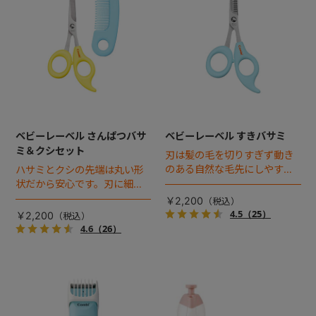
ベビーレーベル さんぱつバサ
ベビーレーベル すきバサミ
ミ＆クシセット
刃は髪の毛を切りすぎず動き
のある自然な毛先にしやす
ハサミとクシの先端は丸い形
い、細かいV字形状。
状だから安心です。刃に細や
かなギザギザを付けることに
￥2,200
より、滑りにくく、スムーズ
4.5
（25）
￥2,200
にカットできます。
4.6
（26）