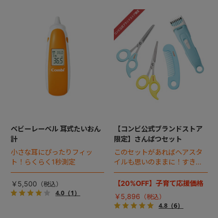
ベビーレーベル 耳式たいおん
【コンビ公式ブランドストア
計
限定】さんぱつセット
小さな耳にぴったりフィッ
このセットがあればヘアスタ
ト！らくらく1秒測定
イルも思いのままに！すきバ
サミ、さんぱつバサミ＆ク
シ、はじめてのバリカンのお
【20%OFF】子育て応援価格
￥5,500
得なセット。
4.0
（1）
￥5,896
4.8
（6）