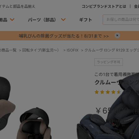
イテムと部品を品揃え
コンビブランドストアとは
会
用品
パーツ（部品）
ギフト
哺乳びんの除菌グッズが当たる！8/31まで >>
×
の商品一覧
>
回転タイプ(新生児～）
>
ISOFIX
>
クルムーヴ ロング R129 エッグ
この1台で着用義務期
クルムーヴ ロング 
4.7
（2
￥65,000
￥59,091（税抜）
カラーバリエーション