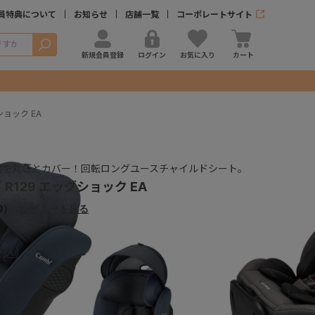
員特典について
お知らせ
店舗一覧
コーポレートサイト
検索
新規会員登録
ログイン
お気に入り
カート
ショック EA
間を丸ごとカバー！回転ロングユースチャイルドシート。
R129 エッグショック EA
0）
レビューを見る