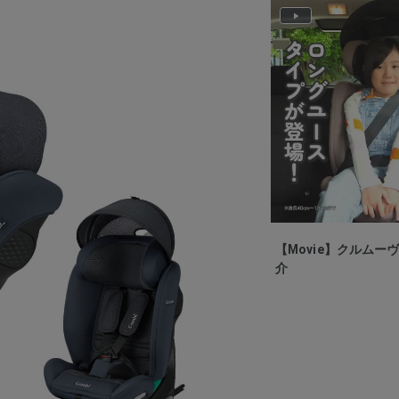
P
l
a
y
V
i
d
e
o
【Movie】クルムー
介