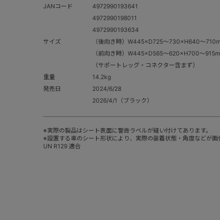
JANコード
4972990193641
4972990198011
4972990193634
サイズ
（後向き時）W445×D725～730×H640～710
（前向き時）W445×D565～620×H700～915
（サポートレッグ・コネクター含まず）
重量
14.2kg
発売日
2024/6/28
2026/4/1（ブラック）
※実際の製品はシート表面に警告ラベルが縫い付けてあります。
※設置する車のシート形状により、実際の装着状態・角度などが画
UN R129 適合