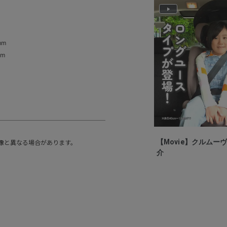
P
l
a
y
mm
V
mm
i
d
e
o
【Movie】クルムー
像と異なる場合があります。
介