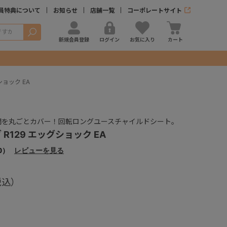
員特典について
お知らせ
店舗一覧
コーポレートサイト
検索
新規会員登録
ログイン
お気に入り
カート
ショック EA
間を丸ごとカバー！回転ロングユースチャイルドシート。
R129 エッグショック EA
0）
レビューを見る