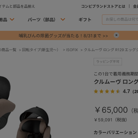
イテムと部品を品揃え
コンビブランドストアとは
会
用品
パーツ（部品）
ギフト
哺乳びんの除菌グッズが当たる！8/31まで >>
×
の商品一覧
>
回転タイプ(新生児～）
>
ISOFIX
>
クルムーヴ ロング R129 エッグ
この1台で着用義務期
クルムーヴ ロング 
4.7
（2
￥65,000
￥59,091（税抜）
カラーバリエーション