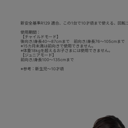
新安全基準R129 適合、この1台で10才頃まで使える、
使用期間：
【チャイルドモード】
後向き/身長40～87cmまで 前向き/身長76～105cmまで
※15カ月未満は前向きで使用できません。
※体重18kgを超えるお子さまには使用できません。
【ジュニアモード】
前向き/身長100～135cmまで
※参考：新生児～10才頃