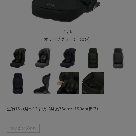
+
1
/
9
+
オリーブグリーン（OG）
生後15カ月～12才頃（身長76cm～150cmまで）