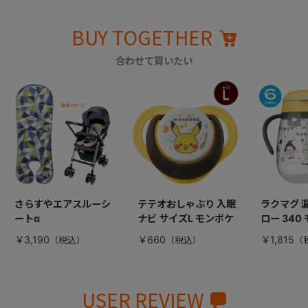
BUY TOGETHER
合わせて買いたい
さらすやエアスルーシ
テテオおしゃぶり 入眠
ラクマグ 
ートα
ナビ サイズL モンポケ
ロー 340
￥3,190
￥660
￥1,815
USER REVIEW