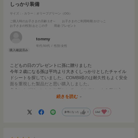
しっかり装備
サイズ：-
カラー：オリーブグリーン（OG）
ご購入時のお子さまの月齢
:1才～
お子さまのご利用時期
:かけっこ
お子さまの性別
:おとこの子
用途
:プレゼント
tommy
年代:
50代
性別:
女性
こどもの日のプレゼントに孫に贈りました
今年２歳になる孫は平均より大きくしっかりとしたチャイル
ドシートを探していました。COMBI様のは耐久性もよく安全
面を重視した製品だと思い購入しました。
色合いもグリーンとなり新しいチャイルドシートを気に入っ
ています。
続きを読む
善き製品に出会い感謝致します
参考になった
4
Like!
7