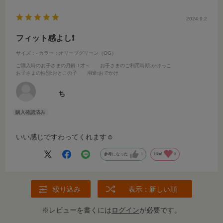
2024.9.2
フィット感よし❗️
サイズ：-
カラー：オリーブグリーン（OG）
ご購入時のお子さまの月齢
:1才～
お子さまのご利用時期
:かけっこ
お子さまの性別
:おとこの子
用途
:おでかけ
ち
いい感じですわってくれます☺️
参考になった
1
Like!
0
絞り込み
表示：新しい順
※レビューを書くには
ログイン
が必要です。