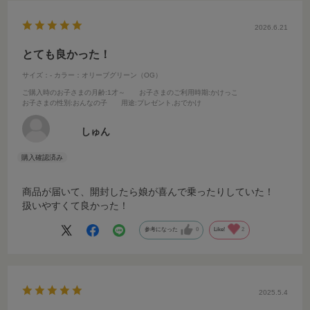
2026.6.21
とても良かった！
サイズ：-
カラー：オリーブグリーン（OG）
ご購入時のお子さまの月齢
:1才～
お子さまのご利用時期
:かけっこ
お子さまの性別
:おんなの子
用途
:プレゼント,おでかけ
しゅん
商品が届いて、開封したら娘が喜んで乗ったりしていた！
扱いやすくて良かった！
参考になった
0
Like!
2
2025.5.4