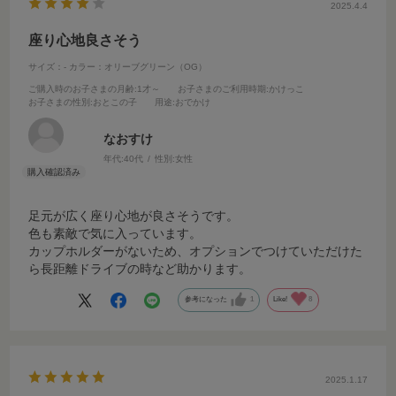
2025.4.4
座り心地良さそう
サイズ：-
カラー：オリーブグリーン（OG）
ご購入時のお子さまの月齢
:1才～
お子さまのご利用時期
:かけっこ
お子さまの性別
:おとこの子
用途
:おでかけ
なおすけ
年代:
40代
性別:
女性
足元が広く座り心地が良さそうです。
色も素敵で気に入っています。
カップホルダーがないため、オプションでつけていただけた
ら長距離ドライブの時など助かります。
参考になった
1
Like!
8
2025.1.17