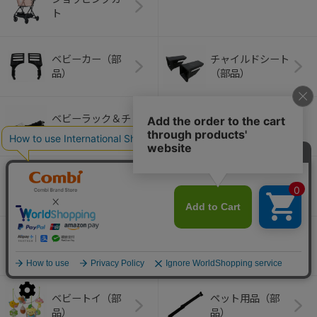
ト
ベビーカー（部
チャイルドシート
品）
（部品）
ベビーラック＆チ
室内グッズ（部
ェア（部品）
品）
ベビーふとん（部
バス・トイレグッ
品）
ズ（部品）
哺乳びん・マグ関
ベビー食器（部
連（部品）
品）
ベビートイ（部
ペット用品（部
品）
品）