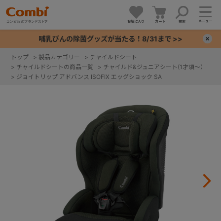
メニュー
お気に入り
カート
検索
哺乳びんの除菌グッズが当たる！8/31まで >>
×
トップ
>
製品カテゴリー
>
チャイルドシート
>
チャイルドシートの商品一覧
>
チャイルド&ジュニアシート(1才頃～）
+
>
ジョイトリップ アドバンス ISOFIX エッグショック SA
+
+
+