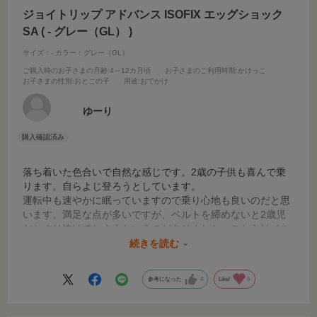
ジョイトリップ アドバンス ISOFIX エッグショック
SA ( - グレー（GL） )
サイズ：-
カラー：グレー（GL）
ご購入時のお子さまの月齢
:4～12カ月頃
お子さまのご利用時期
:かけっこ
お子さまの性別
:おとこの子
用途
:おでかけ
ゆーり
落ち着いた色合いで自然な感じです。2歳の子供も喜んで乗
ります。自らよじ登ろうとしています。
運転中も速やかに眠っていますので乗り心地も良いのだと思
います。満足な点が多いですが、ベルトを締めないと2歳児
だとすり抜けてしまうというのがありました。こちらはベル
トを調整して改善可能でした。長く使えそうなので値段は安
続きを読む
くないですが、コスパは良いように思います。
参考になった
4
Like!
6