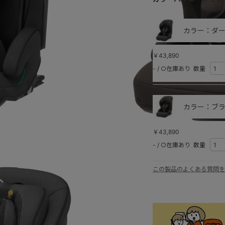
カラー：ダー
￥43,890
-
/
○在庫あり
数量
カラー：ブラ
￥43,890
ブラウ
-
/
○在庫あり
数量
この製品のよくある質問を