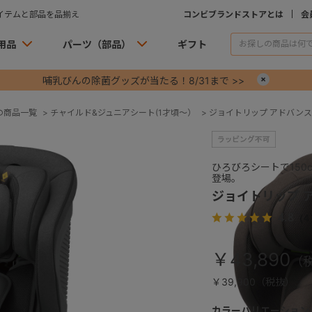
イテムと部品を品揃え
コンビブランドストアとは
会
用品
パーツ（部品）
ギフト
哺乳びんの除菌グッズが当たる！8/31まで >>
×
の商品一覧
>
チャイルド&ジュニアシート(1才頃～）
>
ジョイトリップ アドバンス pl
ひろびろシートで15
登場。
ジョイトリップ アド
4.8
（4
￥43,890
￥39,900（税抜）
カラーバリエーション