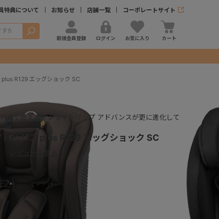
員特典について
お知らせ
店舗一覧
コーポレートサイト
検索
新規会員登録
ログイン
お気に入り
カート
us R129 エッグショック SC
0cmまで使える！ジョイトリップ アドバンスが更に進化して
バンス plus R129 エッグショック SC
）
レビューを見る