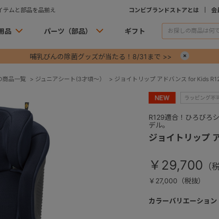
イテムと部品を品揃え
コンビブランドストアとは
会
用品
パーツ（部品）
ギフト
哺乳びんの除菌グッズが当たる！8/31まで >>
×
の商品一覧
>
ジュニアシート(3才頃～）
>
ジョイトリップ アドバンス for Kids R
R129適合！ひろび
デル。
ジョイトリップ アド
￥29,700
￥27,000（税抜）
カラーバリエーション