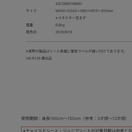
4972990198851
サイズ
W450×D545～690×H615～815mm
※コネクター含まず
重量
6.6kg
発売日
2026/6/19
※実際の製品はシート表面に警告ラベルが縫い付けてあります。
UN R129 適合品
使用期間：身長100cm～150cm（参考：3才頃～12才頃）
※チャイルドシート・ジュニアシートの対象月齢は参考と