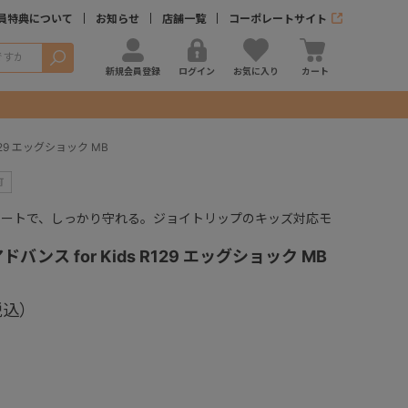
員特典について
お知らせ
店舗一覧
コーポレートサイト
検索
新規会員登録
ログイン
お気に入り
カート
129 エッグショック MB
ろシートで、しっかり守れる。ジョイトリップのキッズ対応モ
バンス for Kids R129 エッグショック MB