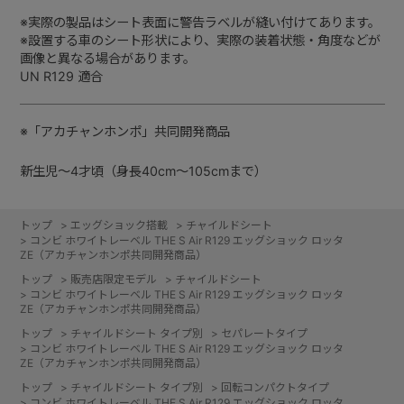
※実際の製品はシート表面に警告ラベルが縫い付けてあります。
※設置する車のシート形状により、実際の装着状態・角度などが
画像と異なる場合があります。
UN R129 適合
※「アカチャンホンポ」共同開発商品
新生児～4才頃（身長40cm～105cmまで）
トップ
>
エッグショック搭載
>
チャイルドシート
>
コンビ ホワイトレーベル THE S Air R129 エッグショック ロッタ
ZE（アカチャンホンポ共同開発商品）
トップ
>
販売店限定モデル
>
チャイルドシート
>
コンビ ホワイトレーベル THE S Air R129 エッグショック ロッタ
ZE（アカチャンホンポ共同開発商品）
トップ
>
チャイルドシート タイプ別
>
セパレートタイプ
>
コンビ ホワイトレーベル THE S Air R129 エッグショック ロッタ
ZE（アカチャンホンポ共同開発商品）
トップ
>
チャイルドシート タイプ別
>
回転コンパクトタイプ
>
コンビ ホワイトレーベル THE S Air R129 エッグショック ロッタ