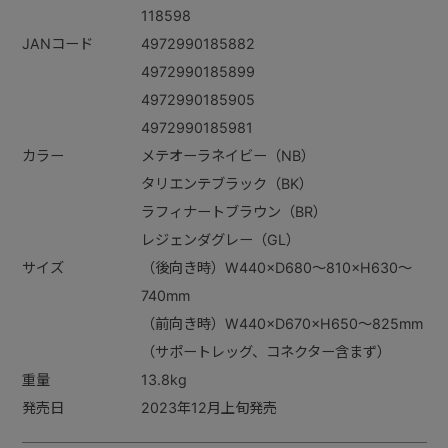
118598
JANコード
4972990185882
4972990185899
4972990185905
4972990185981
カラー
メテオーラネイビー（NB）
タリエンテブラック（BK）
ラフィナートブラウン（BR）
レジェンダグレー（GL）
サイズ
（後向き時）W440×D680～810×H630～
740mm
（前向き時）W440×D670×H650～825mm
（サポートレッグ、コネクター含まず）
重量
13.8kg
発売日
2023年12月上旬発売