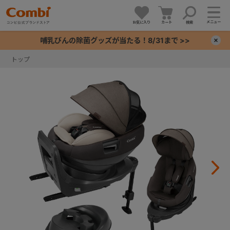
メニュー
お気に入り
カート
検索
哺乳びんの除菌グッズが当たる！8/31まで >>
×
トップ
+
+
+
+