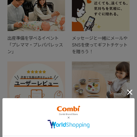
出産準備を学べるイベント
メッセージと一緒にメールや
「プレママ・プレパパレッス
SNSを使ってギフトチケット
ン」
を贈ろう！
出産準備の参考に。実際に使
ギフトを贈ってお祝いしよ
ってみた感想をチェック！
う！