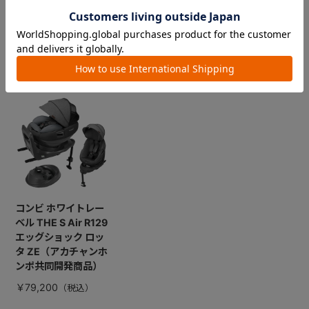
CHECKED ITEM
最近見た商品
コンビ ホワイトレー
ベル THE S Air R129
エッグショック ロッ
タ ZE（アカチャンホ
ンポ共同開発商品）
￥79,200