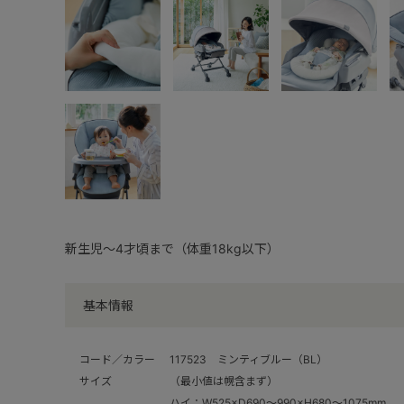
新生児～4才頃まで（体重18kg以下）
基本情報
コード／カラー
117523 ミンティブルー（BL）
サイズ
（最小値は幌含まず）
ハイ：W525×D690～990×H680～1075mm