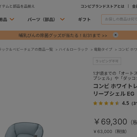
イテムと部品を品揃え
コンビブランドストアとは
会
用品
パーツ（部品）
ギフト
哺乳びんの除菌グッズが当たる！8/31まで >>
×
ラック＆ベビーチェアの商品一覧
>
ハイ＆ローラック
>
電動タイプ
>
コンビ ホワイ
1才頃までの「オート
プシェル」や「ダッコ
コンビ ホワイトレーベ
リープシェル EG
4.5
（3
￥69,300
￥63,000（税抜）