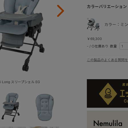
カラーバリエーション
カラー：ミン
￥69,300
-
/
○在庫あり
数量
この製品のよくある質問を
 Long スリープシェル EG