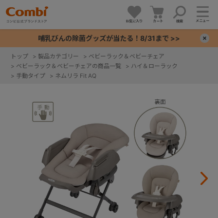
メニュー
お気に入り
カート
検索
哺乳びんの除菌グッズが当たる！8/31まで >>
×
トップ
>
製品カテゴリー
>
ベビーラック＆ベビーチェア
>
ベビーラック＆ベビーチェアの商品一覧
>
ハイ＆ローラック
+
>
手動タイプ
>
ネムリラ Fit AQ
+
+
+