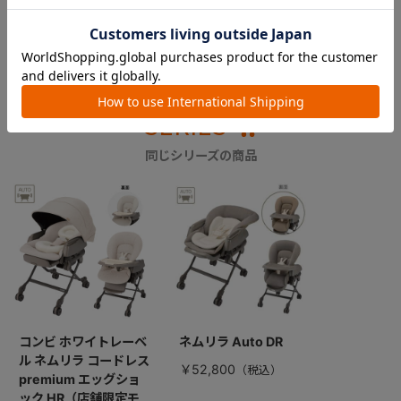
SERIES
同じシリーズの商品
コンビ ホワイトレーベ
ネムリラ Auto DR
ル ネムリラ コードレス
￥52,800
premium エッグショ
ック HR（店舗限定モ