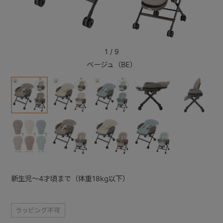
+
1
/
9
+
ベージュ（BE）
新生児～4才頃まで（体重18kg以下）