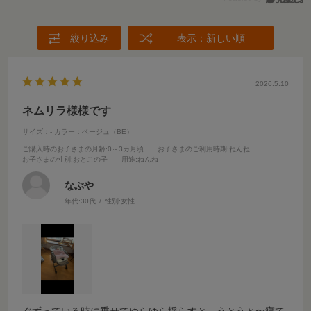
絞り込み
表示：新しい順
2026.5.10
ネムリラ様様です
サイズ：-
カラー：ベージュ（BE）
ご購入時のお子さまの月齢
:0～3カ月頃
お子さまのご利用時期
:ねんね
お子さまの性別
:おとこの子
用途
:ねんね
なぶや
年代:
30代
性別:
女性