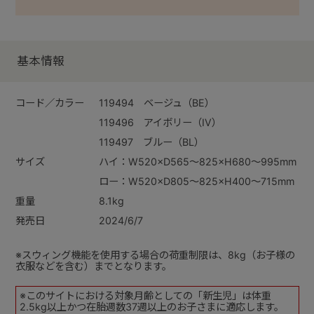
基本情報
コード／カラー
119494 ベージュ（BE）
119496 アイボリー（IV）
119497 ブルー（BL）
サイズ
ハイ：W520×D565～825×H680～995mm
ロー：W520×D805～825×H400～715mm
重量
8.1kg
発売日
2024/6/7
※スウィング機能を使用する場合の荷重制限は、8kg（お子様の
衣服などを含む）までとなります。
※このサイトにおける対象月齢としての「新生児」は体重
2.5kg以上かつ在胎週数37週以上のお子さまに適応します。