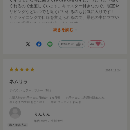
ぐずっている時に乗せてゆらゆら揺らすと、うとうと〜寝て
くれるので重宝しています。キャスター付きなので、寝室や
リビングなどいつでも近くにいれるのもお気に入りです！
リクライニングで目線を変えられるので、景色の中にママや
パパを認識できるので安心みたいです。
我が家は犬がいるので、床より高いところに気軽に寝かせら
続きを読む
れるのも助かります。
もう少し大きくなったら、食事チェアとして使いたいと思い
参考になった
2
Like!
1
ます！
2024.11.24
ネムリラ
サイズ：-
カラー：ブルー（BL）
ご購入時のお子さまの月齢
:0～3カ月頃
お子さまのご利用時期
:ねんね
お子さまの性別
:おとこの子
用途
:プレゼント,ねんね
りんりん
年代:
50代
性別:
女性