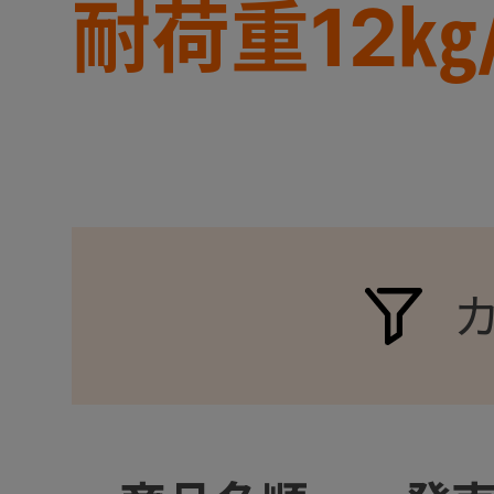
耐荷重12㎏
+
+