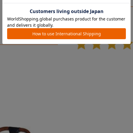
キャビン
ころが詰ま
場！
ットカー
￥62,700