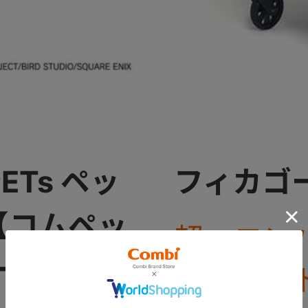
PETs ペッ
フィカゴー
【コムペッ
超・コン
ー】
ットカー