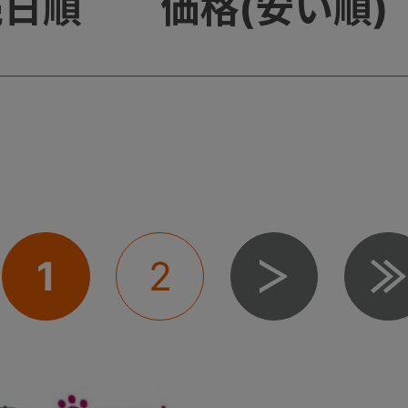
売日順
価格(安い順)
1
2