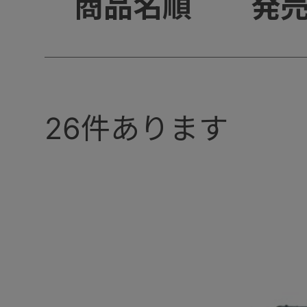
+
商品名順
発
26
件あります