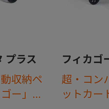
 プラス
フィカゴー
自動収納ペ
超・コン
カゴー」に
ットカー
プが新登
キャビン