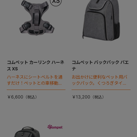
コムペット カーリンク ハーネ
コムペット バックパック パエ
ス XS
ナ
ハーネスにシートベルトを通
お出かけに便利なペット用バ
すだけ！ペットとの車移動を
ックパック。くつろぎタイム
カンタン・快適にする『カー
はファスナーを開けるだけで
リンクハーネス』 登場。
あっという間にドーム型ハウ
￥6,600
￥13,200
スに！