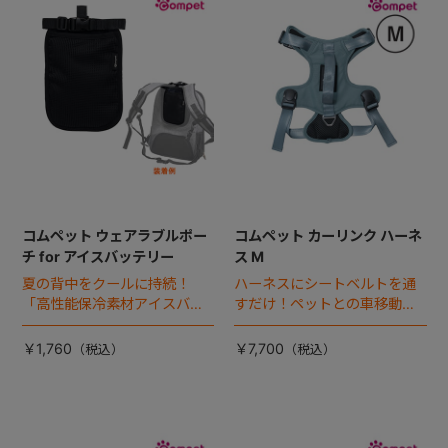
+
+
コムペット ウェアラブルポー
コムペット カーリンク ハーネ
チ for アイスバッテリー
ス M
夏の背中をクールに持続！
ハーネスにシートベルトを通
「高性能保冷素材アイスバッ
すだけ！ペットとの車移動を
テリー」専用のオプション。
カンタン・快適にする『カー
様々なタイプのバックパック
リンクハーネス』 登場。
￥1,760
￥7,700
に対応し、装着も簡単です。