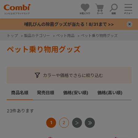
メニュー
お気に入り
カート
検索
哺乳びんの除菌グッズが当たる！8/31まで >>
×
トップ
>
製品カテゴリー
>
ペット用品
>
ペット乗り物用グッズ
+
ペット乗り物用グッズ
+
カラーや価格でさらに絞り込む
+
商品名順
発売日順
価格(安い順)
価格(高い順)
+
23
件あります
1
2