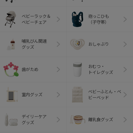
ベビーラック＆
抱っこひも
ベビーチェア
（子守帯）
哺乳びん関連
おしゃぶり
グッズ
おむつ・
歯がため
トイレグッズ
ベビーふとん・ベ
室内グッズ
ビーベッド
デイリーケア
離乳食グッズ
グッズ