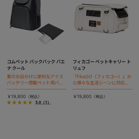
コムペット バックパック パエ
フィカゴー ペットキャリー ト
ナ クール
リュフ
夏のお出かけに便利なアイス
『FikaGO（フィカゴ―）』か
バッテリー搭載ペット用バッ
ら様々な生活シーンに対応す
クパック。くつろぎタイムは
る猫＆超小型犬用 ペットキャ
ファスナーを開けるだけであ
リー 『トリュフ』 登場！
￥19,800
￥19,800
っという間にドーム型ハウス
5.0
（1）
に！