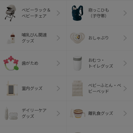
ベビーラック＆
抱っこひも
ベビーチェア
（子守帯）
哺乳びん関連
おしゃぶり
グッズ
おむつ・
歯がため
トイレグッズ
ベビーふとん・ベ
室内グッズ
ビーベッド
デイリーケア
離乳食グッズ
グッズ