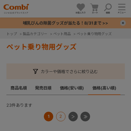
メニュー
お気に入り
カート
検索
哺乳びんの除菌グッズが当たる！8/31まで >>
×
トップ
>
製品カテゴリー
>
ペット用品
>
ペット乗り物用グッズ
+
ペット乗り物用グッズ
+
カラーや価格でさらに絞り込む
+
商品名順
発売日順
価格(安い順)
価格(高い順)
+
23
件あります
1
2