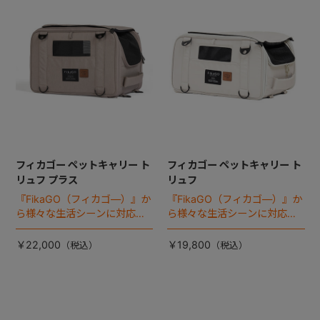
フィカゴー ペットキャリー ト
フィカゴー ペットキャリー ト
リュフ プラス
リュフ
『FikaGO（フィカゴ―）』か
『FikaGO（フィカゴ―）』か
ら様々な生活シーンに対応す
ら様々な生活シーンに対応す
る4wayタイプの小型犬用 ペ
る猫＆超小型犬用 ペットキャ
ットキャリー 『トリュフ プラ
リー 『トリュフ』 登場！
￥22,000
￥19,800
ス』 登場！