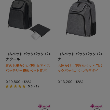
コムペット バックパック パエ
コムペット バックパック パエ
ナ クール
ナ
夏のお出かけに便利なアイス
お出かけに便利なペット用バ
バッテリー搭載ペット用バッ
ックパック。くつろぎタイム
クパック。くつろぎタイムは
はファスナーを開けるだけで
ファスナーを開けるだけであ
あっという間にドーム型ハウ
￥19,800
￥13,200
っという間にドーム型ハウス
スに！
5.0
（1）
に！