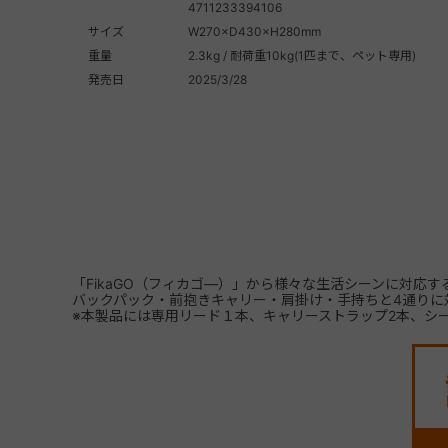
4711233394106
サイズ
W270×D430×H280mm
重量
2.3kg / 耐荷重10kg(1匹まで、ペット専用)
発売日
2025/3/28
「FikaGO（フィカゴ―）」から様々な生活シーンに対応す
バックパック・前抱きキャリー・肩掛け・手持ちと4通りに
※本製品には専用リード１本、キャリーストラップ2本、シ