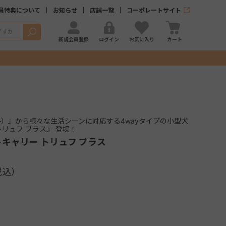
員特典について
お知らせ
店舗一覧
コーポレートサイト
検索
新規会員登録
ログイン
お気に入り
カート
ゴ―）』から様々な生活シーンに対応する4wayタイプの小型犬
トリュフ プラス』 登場！
トキャリー トリュフ プラス