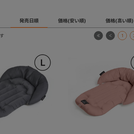
発売日順
価格(安い順)
価格(高い順)
最初
前
す
1