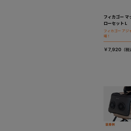
フィカゴー マ
ローセット L
フィカゴー アジ
場！
￥7,920