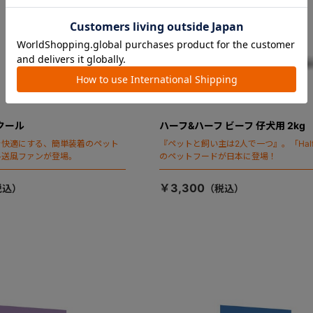
クール
ハーフ&ハーフ ビーフ 仔犬用 2kg
を快適にする、簡単装着のペット
『ペットと飼い主は2人で一つ』。「Half&
ル送風ファンが登場。
のペットフードが日本に登場！
￥3,300