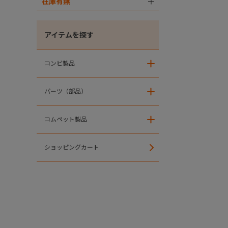
在庫有無
＋
アイテムを探す
コンビ製品
＋
パーツ（部品）
＋
コムペット製品
＋
ショッピングカート