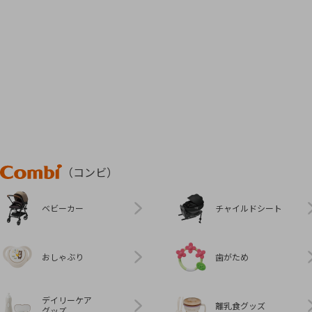
Combi
（コンビ）
ベビーカー
チャイルドシート
おしゃぶり
歯がため
デイリーケア
離乳食グッズ
グッズ