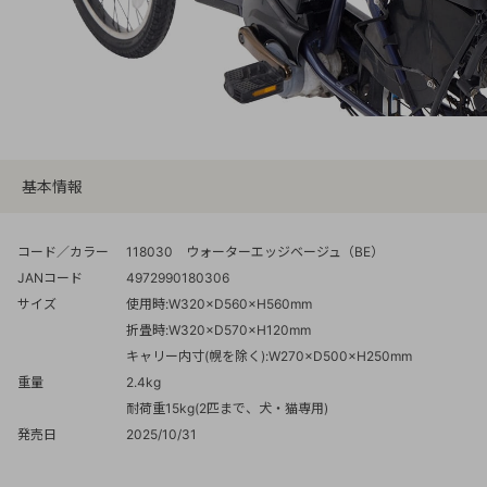
基本情報
コード／カラー
118030 ウォーターエッジベージュ（BE）
JANコード
4972990180306
サイズ
使用時:W320×D560×H560mm
折畳時:W320×D570×H120mm
キャリー内寸(幌を除く):W270×D500×H250mm
重量
2.4kg
耐荷重15kg(2匹まで、犬・猫専用)
発売日
2025/10/31