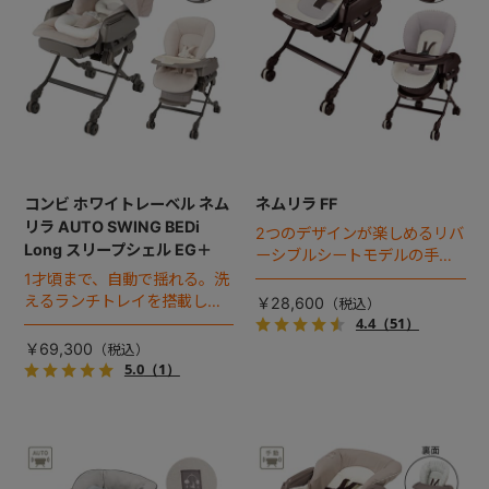
+
+
コンビ ホワイトレーベル ネム
ネムリラ FF
リラ AUTO SWING BEDi
2つのデザインが楽しめるリバ
Long スリープシェル EG＋
ーシブルシートモデルの手動
スウィングラック。
1才頃まで、自動で揺れる。洗
えるランチトレイを搭載し
￥28,600
た、ネムリラ BEDi Long のハ
4.4
（51）
イグレードモデル。
￥69,300
5.0
（1）