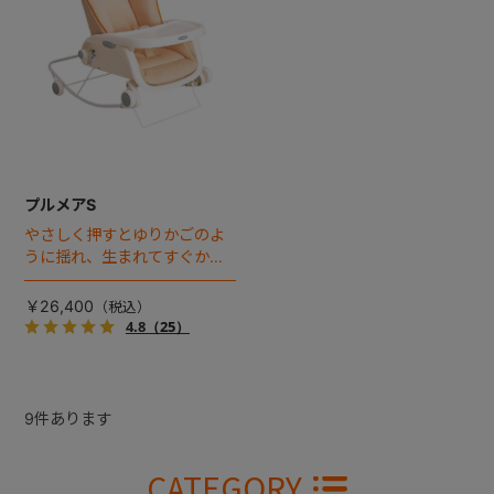
プルメアS
やさしく押すとゆりかごのよ
うに揺れ、生まれてすぐから
昼間はベッドとして、離乳食
期は食事用のテーブルチェア
￥26,400
としてなど、あらゆるシーン
4.8
（25）
で使えます。
9
件あります
CATEGORY