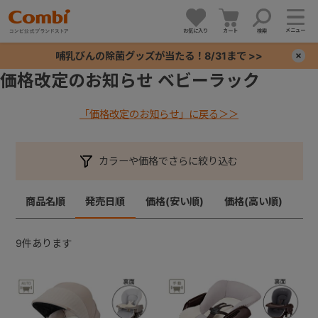
メニュー
お気に入り
カート
検索
哺乳びんの除菌グッズが当たる！8/31まで >>
×
価格改定のお知らせ ベビーラック
+
「価格改定のお知らせ」に戻る＞＞
+
カラーや価格でさらに絞り込む
+
商品名順
発売日順
価格(安い順)
価格(高い順)
+
9
件あります