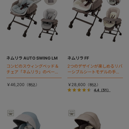
ネムリラ AUTO SWING LM
ネムリラ FF
コンビのスウィングベッド＆
2つのデザインが楽しめるリバ
チェア「ネムリラ」のベーシ
ーシブルシートモデルの手動
ックモデルが登場！ママのだ
スウィングラック。
っこのような揺れで赤ちゃん
￥46,200
￥28,600
を眠りに誘う、オートスウィ
4.4
（51）
ング機能を搭載。