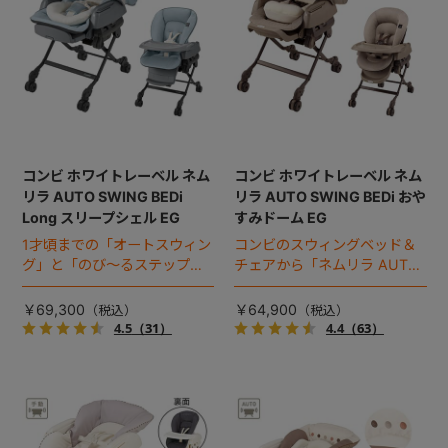
コンビ ホワイトレーベル ネム
コンビ ホワイトレーベル ネム
リラ AUTO SWING BEDi
リラ AUTO SWING BEDi おや
Long スリープシェル EG
すみドーム EG
1才頃までの「オートスウィン
コンビのスウィングベッド＆
グ」と「のび～るステップ」
チェアから「ネムリラ AUTO
搭載。さらに「スリープシェ
SWING BEDi EG」が誕生。眠
ル」や「ダッコシートプレミ
りに理想的な暗さをつくる
￥69,300
￥64,900
アム」で安心・快適なハイグ
「スリープシェル」、頭と背
4.5
（31）
4.4
（63）
レードモデル。
座面にまで「エッグショッ
ク」を搭載したハイグレード
モデルです。