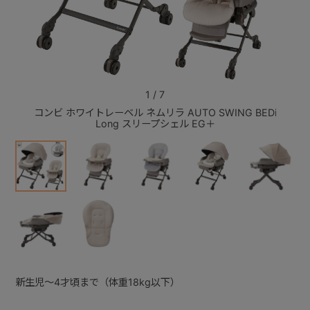
+
+
1
/
7
コンビ ホワイトレーベル ネムリラ AUTO SWING BEDi
コンビ 
Long スリープシェル EG＋
新生児～4才頃まで（体重18kg以下）