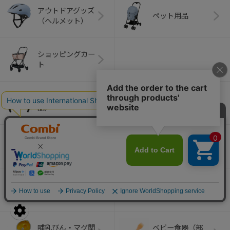
アウトドアグッズ
ペット用品
（ヘルメット）
ショッピングカー
ト
ベビーカー（部
チャイルドシート
品）
（部品）
ベビーラック＆チ
室内グッズ（部
ェア（部品）
品）
ベビーふとん（部
バス・トイレグッ
品）
ズ（部品）
哺乳びん・マグ関
ベビー食器（部