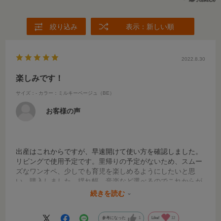
絞り込み
表示：新しい順
2022.8.30
楽しみです！
サイズ：-
カラー：ミルキーベージュ（BE）
お客様の声
出産はこれからですが、早速開けて使い方を確認しました。
リビングで使用予定です。里帰りの予定がないため、スムー
ズなワンオペ、少しでも育児を楽しめるようにしたいと思
い、購入しました。揺れ幅、音楽など選べるのでこれからが
楽しみです。期待を込めて、評価は5点とさせていただきま
続きを読む
す！
参考になった
1
Like!
12