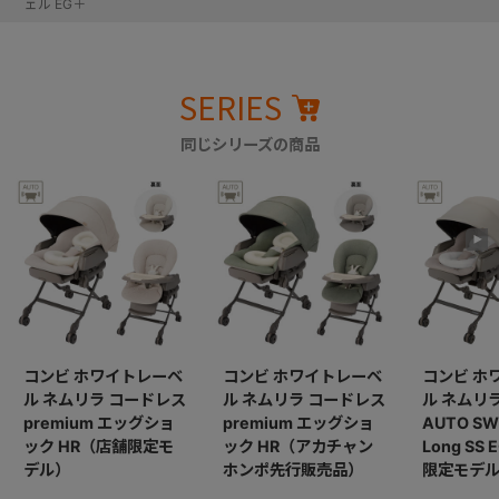
ェル EG＋
SERIES
同じシリーズの商品
コンビ ホワイトレーベ
コンビ ホワイトレーベ
コンビ ホ
ル ネムリラ コードレス
ル ネムリラ コードレス
ル ネムリ
premium エッグショ
premium エッグショ
AUTO SW
ック HR（店舗限定モ
ック HR（アカチャン
Long SS
デル）
ホンポ先行販売品）
限定モデ