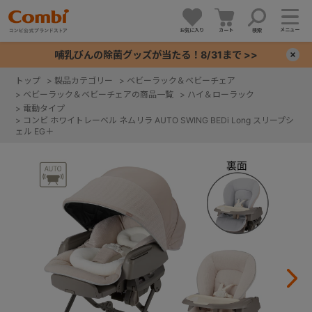
メニュー
お気に入り
カート
検索
哺乳びんの除菌グッズが当たる！8/31まで >>
×
トップ
>
製品カテゴリー
>
ベビーラック＆ベビーチェア
>
ベビーラック＆ベビーチェアの商品一覧
>
ハイ＆ローラック
+
>
電動タイプ
>
コンビ ホワイトレーベル ネムリラ AUTO SWING BEDi Long スリープシ
ェル EG＋
+
+
+