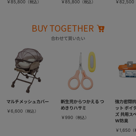
￥85,800
￥85,800
￥82,500
BUY TOGETHER
合わせて買いたい
マルチメッシュカバー
新生児からつかえる つ
強力密閉
めきりハサミ
ット ポイ
￥6,600
ズ 共用ス
￥990
W防臭
￥1,650