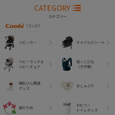
CATEGORY
カテゴリー
（コンビ）
ベビーカー
チャイルドシート
ベビーラック＆
抱っこひも
ベビーチェア
（子守帯）
哺乳びん関連
おしゃぶり
グッズ
おむつ・
歯がため
トイレグッズ