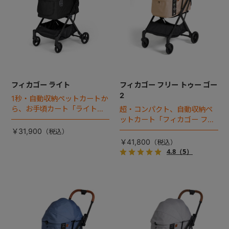
フィカゴー ライト
フィカゴー フリー トゥー ゴー
2
1秒・自動収納ペットカートか
ら、お手頃カート「ライト」
超・コンパクト、自動収納ペ
が登場！
ットカート「フィカゴー フリ
ートゥーゴー」がフルモデル
￥31,900
チェンジ！
￥41,800
4.8
（5）