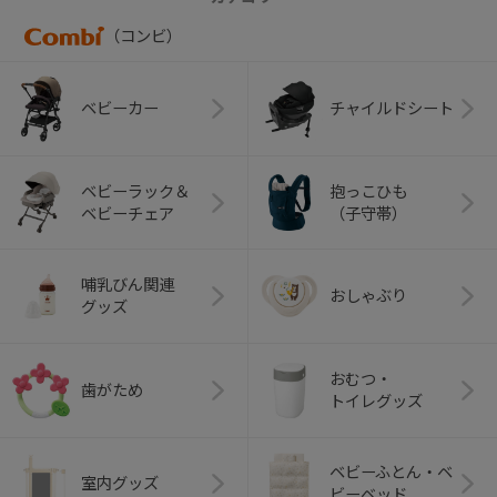
（コンビ）
ベビーカー
チャイルドシート
ベビーラック＆
抱っこひも
ベビーチェア
（子守帯）
哺乳びん関連
おしゃぶり
グッズ
おむつ・
歯がため
トイレグッズ
ベビーふとん・ベ
室内グッズ
ビーベッド