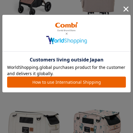
フィカゴー アジャイル 2
コムペット ミリミリ キャリー
ユニット
『FikaGO（フィカゴー）』か
ら待望の中型犬向け『アジャ
ペットとの移動範囲が広が
イル２』 登場！耐荷重30kg
る！ミリミリ キャリーのキャ
で、しかも1秒・自動収納機能
リー部単品が登場！
￥69,300
搭載！！
5.0
（1）
￥26,400