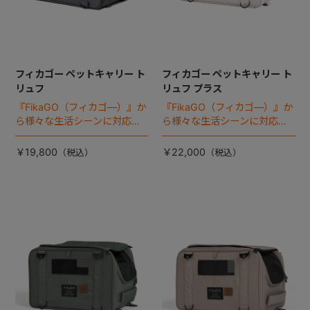
フィカゴー ペットキャリー ト
フィカゴー ペットキャリー ト
リュフ
リュフ プラス
『FikaGO（フィカゴ―）』か
『FikaGO（フィカゴ―）』か
ら様々な生活シーンに対応す
ら様々な生活シーンに対応す
る猫＆超小型犬用 ペットキャ
る4wayタイプの小型犬用 ペ
リー 『トリュフ』 登場！
ットキャリー 『トリュフ プラ
￥19,800
￥22,000
ス』 登場！