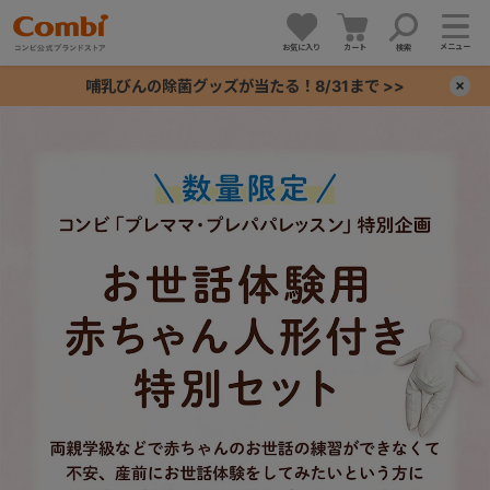
メニュー
お気に入り
カート
検索
哺乳びんの除菌グッズが当たる！8/31まで >>
×
+
+
+
+