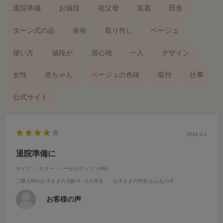
退院準備
お値段
祖父母
装着
田舎
ターン式の品
余裕
取り外し
ベージュ
使い方
値段が
居心地
一人
デザイン
女性
赤ちゃん
ベージュの色味
取付
仕事
公式サイト
2019.4.2
退院準備に
サイズ：-
カラー：ヘーゼルナッツ（HN）
ご購入時のお子さまの月齢
:0～3カ月頃
お子さまの性別
:おんなの子
お客様の声