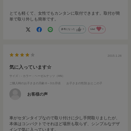
とても軽くて、女性でもカンタンに取付できます。取付が簡
単で取り外しも簡単です。
参考になった
0
Like!
0
2015.1.26
気に入っています☆
サイズ：-
カラー：ヘーゼルナッツ（HN）
ご購入時のお子さまの月齢
:0～3カ月頃
お子さまの性別
:おとこの子
お客様の声
車がセダンタイプなので取り付けに少し手間取りましたが、
本体はコンパクトでそれほど場所も取らず、シンプルなデザ
インで気に入っています。