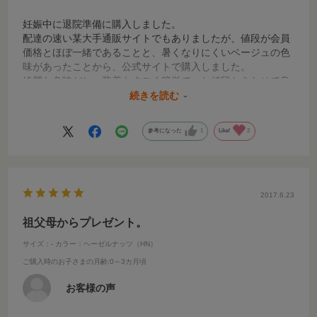
妊娠中に退院準備に購入しました。
配達の速い某大手通販サイトでもありましたが、値段が会員
価格とほぼ一緒であることと、暑くなりにくいベージュの色
味があったことから、公式サイトで購入しました。
綺麗な色味だし、装着もすごく簡単で、お値段とあわせて良
かったと思います。
続きを読む
後で、ターン式の品を見て、その方が乗り降り随分しやすい
な、と思いましたが、お値段を考えると満足しています。
参考になった
1
Like!
2
2017.6.23
祖父母からプレゼント。
サイズ：-
カラー：ヘーゼルナッツ（HN）
ご購入時のお子さまの月齢
:0～3カ月頃
お客様の声