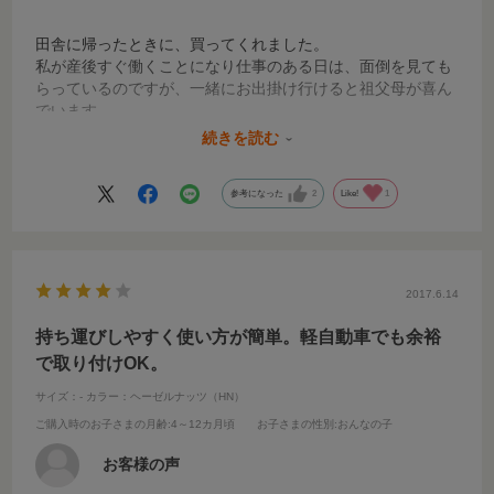
田舎に帰ったときに、買ってくれました。
私が産後すぐ働くことになり仕事のある日は、面倒を見ても
らっているのですが、一緒にお出掛け行けると祖父母が喜ん
でいます。
軽くて簡単で機械や説明書音痴の祖父も祖母も一人で取り付
続きを読む
けて、孫を乗せてくれます。
参考になった
2
Like!
1
2017.6.14
持ち運びしやすく使い方が簡単。軽自動車でも余裕
で取り付けOK。
サイズ：-
カラー：ヘーゼルナッツ（HN）
ご購入時のお子さまの月齢
:4～12カ月頃
お子さまの性別
:おんなの子
お客様の声