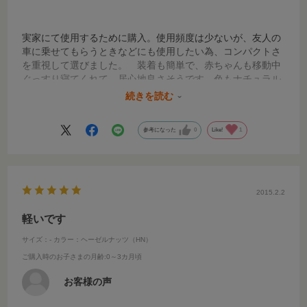
実家にて使用するために購入。使用頻度は少ないが、友人の
車に乗せてもらうときなどにも使用したい為、コンパクトさ
を重視して選びました。 装着も簡単で、赤ちゃんも移動中
ぐっすり寝てくれて、居心地良さそうです。色もナチュラル
な感じで、ベージュなので日に当たっても暑くならない（熱
続きを読む
を吸収する黒色より）のが良かったです。
参考になった
0
Like!
1
2015.2.2
軽いです
サイズ：-
カラー：ヘーゼルナッツ（HN）
ご購入時のお子さまの月齢
:0～3カ月頃
お客様の声