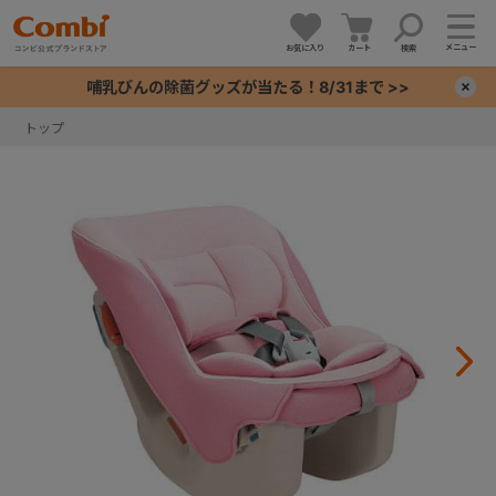
メニュー
お気に入り
カート
検索
哺乳びんの除菌グッズが当たる！8/31まで >>
×
トップ
+
+
+
+