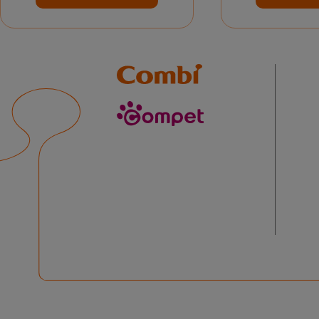
Combi
compet