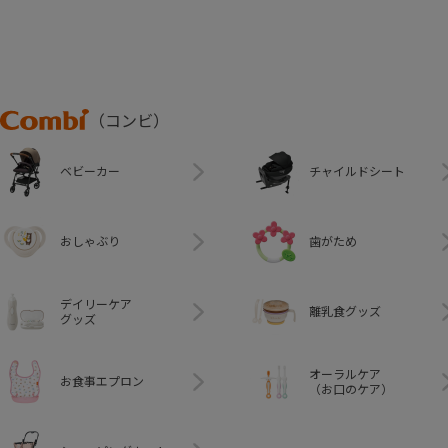
Combi
（コンビ）
ベビーカー
チャイルドシート
おしゃぶり
歯がため
デイリーケア
離乳食グッズ
グッズ
オーラルケア
お食事エプロン
（お口のケア）