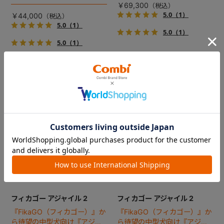
で、しかも1秒・自動収納機能
ジ！
￥69,300
搭載！！
5.0
（1）
￥44,000
5.0
（1）
5.0
（1）
5.0
（1）
フィカゴー アジャイル 2
フィカゴー アジャイル 2
『FikaGO（フィカゴー）』か
『FikaGO（フィカゴー）』か
ら待望の中型犬向け『アジャ
ら待望の中型犬向け『アジャ