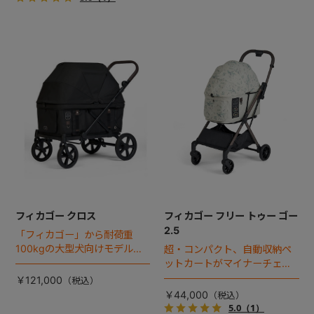
フィカゴー クロス
フィカゴー フリー トゥー ゴー
2.5
「フィカゴー」から耐荷重
100kgの大型犬向けモデルが
超・コンパクト、自動収納ペ
登場。
ットカートがマイナーチェン
ジ！
￥121,000
￥44,000
5.0
（1）