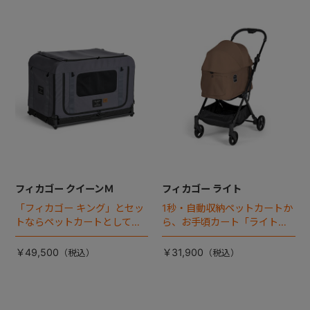
フィカゴー クイーンＭ
フィカゴー ライト
「フィカゴー キング」とセッ
1秒・自動収納ペットカートか
トならペットカートとしても
ら、お手頃カート「ライト」
使える、耐荷重50㎏の大型犬
が登場！
向けケージが登場！
￥49,500
￥31,900