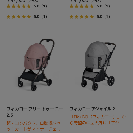
￥44,000
￥44,000
5.0
（1）
5.0
（1）
5.0
（1）
5.0
（1）
フィカゴー フリー トゥー ゴー
フィカゴー アジャイル 2
2.5
『FikaGO（フィカゴー）』か
ら待望の中型犬向け『アジャ
超・コンパクト、自動収納ペ
イル２』 登場！耐荷重30kg
ットカートがマイナーチェン