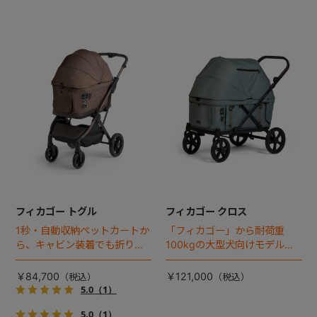
フィカゴー トグル
フィカゴー クロス
1秒・自動収納ペットカートか
「フィカゴー」から耐荷重
ら、キャビン装着でも折りた
100kgの大型犬向けモデルが
ためるモデルが登場！
登場。
￥84,700
￥121,000
5.0
（1）
5.0
（1）