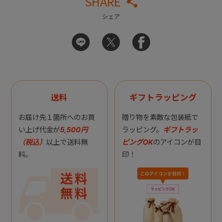
SHARE
シェア
送料
ギフトラッピング
お届け先１箇所へのお買
贈り物を素敵な包装紙で
い上げ代金が
5,500円
ラッピング。
ギフトラッ
（税込）
以上で送料無
ピングOK
のアイコンが目
料。
印！