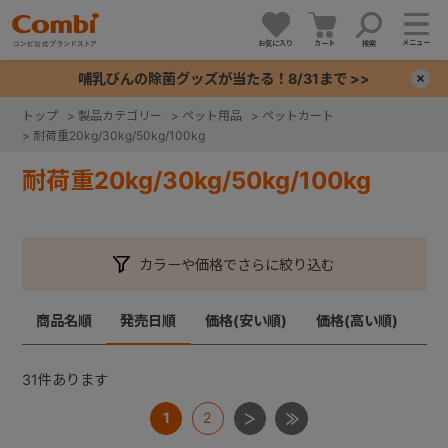
メニュー
お気に入り
カート
検索
哺乳びんの除菌グッズが当たる！8/31まで >>
×
トップ
>
製品カテゴリー
>
ペット用品
>
ペットカート
>
耐荷重20kg/30kg/50kg/100kg
+
耐荷重20kg/30kg/50kg/100kg
+
+
カラーや価格でさらに絞り込む
+
商品名順
発売日順
価格(安い順)
価格(高い順)
31
件あります
1
2