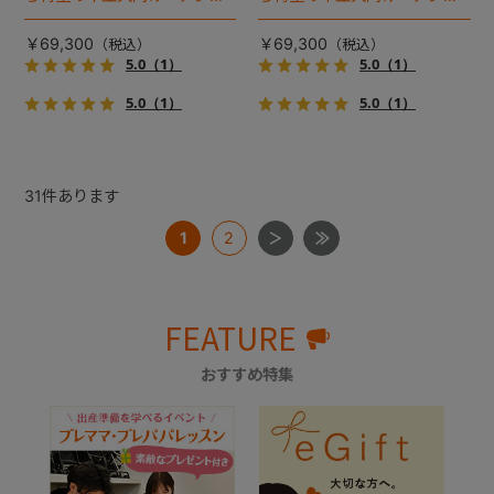
イル２』 登場！耐荷重30kg
イル２』 登場！耐荷重30kg
で、しかも1秒・自動収納機能
で、しかも1秒・自動収納機能
￥69,300
￥69,300
搭載！！
搭載！！
5.0
（1）
5.0
（1）
5.0
（1）
5.0
（1）
31
件あります
1
2
FEATURE
おすすめ特集