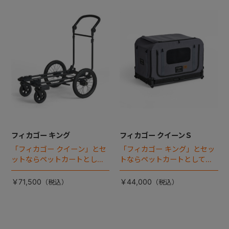
フィカゴー キング
フィカゴー クイーンＳ
「フィカゴー クイーン」とセ
「フィカゴー キング」とセッ
ットならペットカートとして
トならペットカートとしても
使える、耐荷重50kgの大型犬
使える、耐荷重30㎏の中～大
向け車体登場！
型犬向けケージが登場！
￥71,500
￥44,000