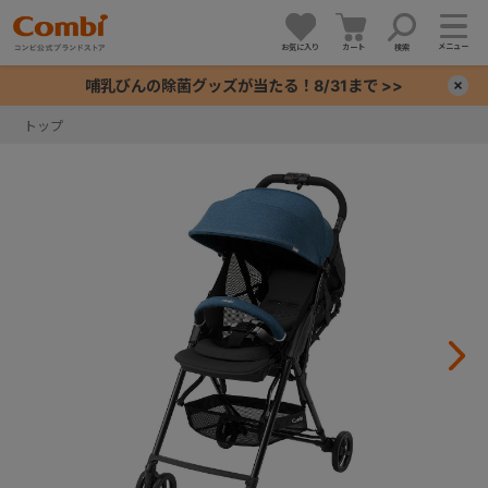
メニュー
お気に入り
カート
検索
哺乳びんの除菌グッズが当たる！8/31まで >>
×
トップ
+
+
+
+