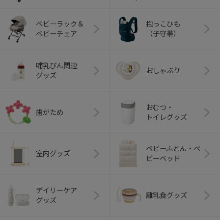
ベビーラック＆
抱っこひも
ベビーチェア
（子守帯）
哺乳びん関連
おしゃぶり
グッズ
おむつ・
歯がため
トイレグッズ
ベビーふとん・ベ
室内グッズ
ビーベッド
デイリーケア
離乳食グッズ
グッズ