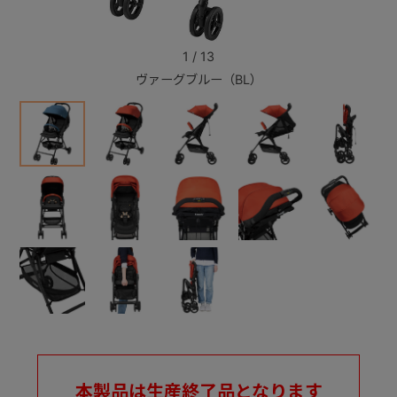
+
1
/
13
ヴァーグブルー（BL）
+
本製品は生産終了品となります