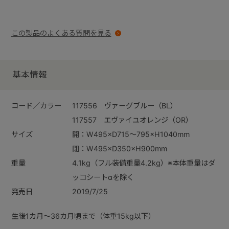
この製品のよくある質問を見る
基本情報
コード／カラー
117556 ヴァーグブルー（BL）
117557 エヴァイユオレンジ（OR）
サイズ
開：W495×D715～795×H1040mm
閉：W495×D350×H900mm
重量
4.1kg（フル装備重量4.2kg）※本体重量はダ
ッコシートαを除く
発売日
2019/7/25
生後1カ月～36カ月頃まで（体重15kg以下）