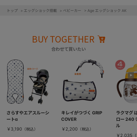
トップ
>
エッグショック搭載
>
ベビーカー
>
Age エッグショック AK
BUY TOGETHER
合わせて買いたい
さらすやエアスルーシ
キレイがつづく GRIP
ラクマグ 
ートα
COVER
ロー 240
ル
￥3,190
￥2,200
￥2,035