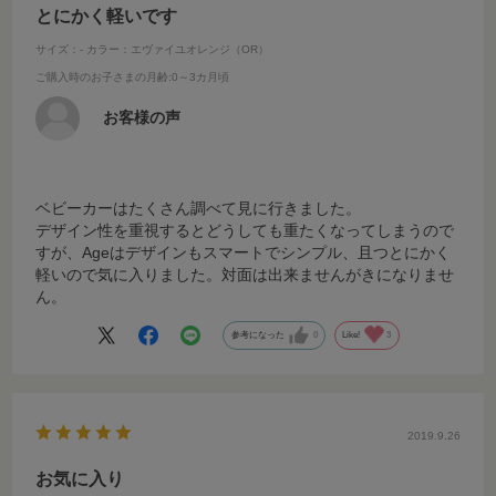
とにかく軽いです
サイズ：-
カラー：エヴァイユオレンジ（OR）
ご購入時のお子さまの月齢
:0～3カ月頃
お客様の声
ベビーカーはたくさん調べて見に行きました。
デザイン性を重視するとどうしても重たくなってしまうので
すが、Ageはデザインもスマートでシンプル、且つとにかく
軽いので気に入りました。対面は出来ませんがきになりませ
ん。
参考になった
0
Like!
3
2019.9.26
お気に入り