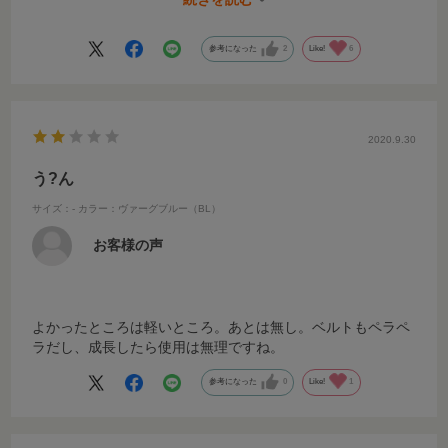
しています。
一点、改善していただきたい点は、ベビーカーを畳んだ時に
参考になった
2
Like!
6
前輪を上手く内側に入れ込まないと自立せず、それが手間だ
ということです。慣れればサッとできるようになるのかもし
れません。
2020.9.30
う?ん
サイズ：-
カラー：ヴァーグブルー（BL）
お客様の声
よかったところは軽いところ。あとは無し。ベルトもペラペ
ラだし、成長したら使用は無理ですね。
参考になった
0
Like!
1