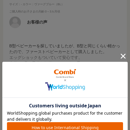
サイズ：-
カラー：ヴァーグブルー（BL）
ご購入時のお子さまの月齢
:0～3カ月頃
お客様の声
B型ベビーカーを探していましたが、B型と同じくらい軽かっ
たので、ファーストベビーカーとして購入しました。
エッグショックもついていて安心です。
生後2か月の子供も気持ちよさそうに乗っています。
また、カゴもたくさん入るので便利です。
続きを読む
これからたくさんお出かけしたいと思います。
参考になった
1
Like!
1
絞り込み
表示：新しい順
※レビューを書くには
ログイン
が必要です。
レビューを書いてクーポン＆プレゼントをもらおう！