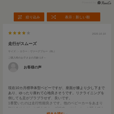
絞り込み
表示：新しい順
2020.10.10
走行がスムーズ
サイズ：-
カラー：ヴァーグブルー（BL）
ご購入時のお子さまの月齢
:1才～
お客様の声
現在10カ月標準体型ベビーですが、座面が膝より少し下まで
あり、ゆったり座れて心地良さそうです。リクライニングを
倒しても足がブラブラせず、良いです。
1番驚いたのは走行性能良さです。他のベビーカーをあまり
知りませんが、とてもスムーズです。ベビーカーが軽くても
押しにくければダメだと思うのですが、その点で非常に満足
続きを読む