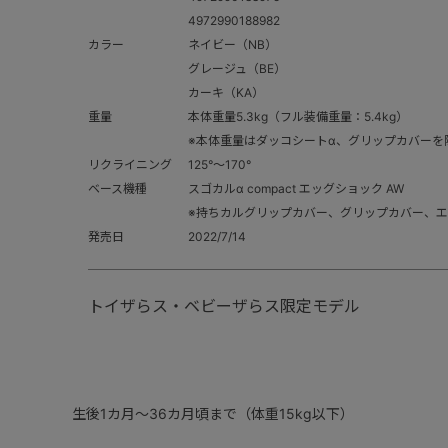
4972990188982
カラー
ネイビー（NB）
グレージュ（BE）
カーキ（KA）
重量
本体重量5.3kg（フル装備重量：5.4kg）
※本体重量はダッコシートα、グリップカバーを
リクライニング
125°～170°
ベース機種
スゴカルα compact エッグショック AW
※持ちカルグリップカバー、グリップカバー、
発売日
2022/7/14
トイザらス・ベビーザらス限定モデル
生後1カ月～36カ月頃まで（体重15kg以下）