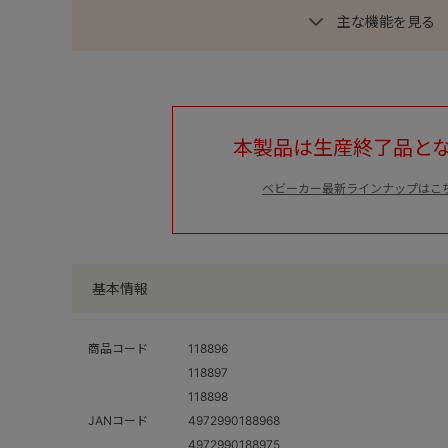
主な機能を見る
本製品は生産終了品と
ベビーカー最新ラインナップはこ
基本情報
商品コード
118896
118897
118898
JANコード
4972990188968
4972990188975