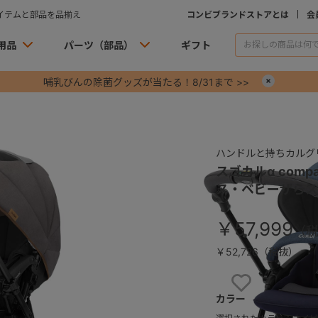
イテムと部品を品揃え
コンビブランドストアとは
会
用品
パーツ（部品）
ギフト
哺乳びんの除菌グッズが当たる！8/31まで >>
×
ハンドルと持ちカルグ
スゴカルα compa
ス・ベビーザらス
￥57,999
￥52,726（税抜）
お気に入りに
カラー