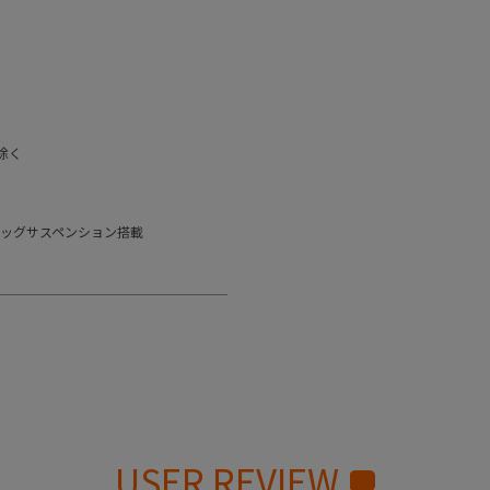
除く
エッグサスペンション搭載
USER REVIEW