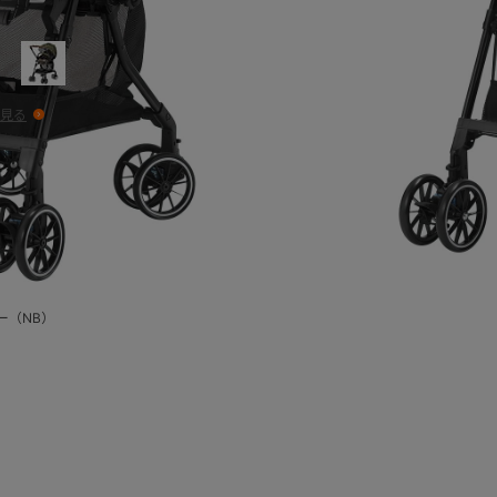
ー
見る
ー（NB）