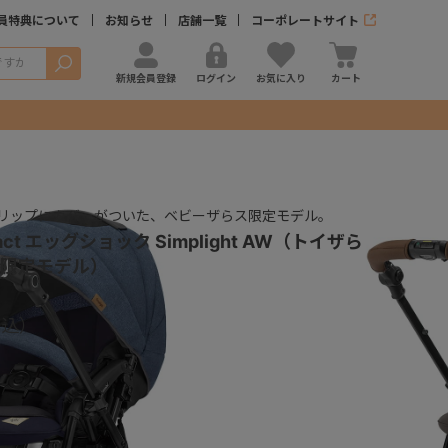
員特典について
お知らせ
店舗一覧
コーポレートサイト
検索
新規会員登録
ログイン
お気に入り
カート
リップにカバーがついた、ベビーザらス限定モデル。
ct エッグショック Simplight AW（トイザら
限定モデル）
登録する