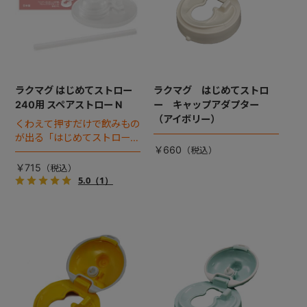
ラクマグ はじめてストロー
ラクマグ はじめてストロ
240用 スペアストロー N
ー キャップアダプター
（アイボリー）
くわえて押すだけで飲みもの
が出る「はじめてストロー」
￥660
用のスペアパーツです。イン
ナーストロー1本付き。※新パ
￥715
ッケージ対応品
5.0
（1）