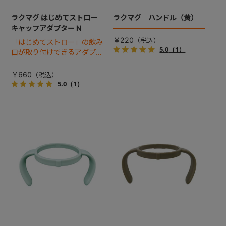
ラクマグ はじめてストロー
ラクマグ ハンドル（黄）
キャップアダプター N
￥220
「はじめてストロー」の飲み
5.0
（1）
口が取り付けできるアダプタ
ーです。※新パッケージ対応
品
￥660
5.0
（1）