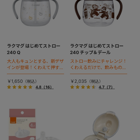
ラクマグ はじめてストロー
ラクマグ はじめてストロー
240 Q
240 チップ＆デール
大人もキュンとする、新デザ
ストロー飲みにチャレンジ！
インが登場！くわえて押すだ
くわえるだけで、飲みものが
けで飲み物が出る、ストロー
出る 4カ月頃から“自分で飲
飲みにチャレンジ！
める”ストロートレーニング
￥1,650
￥2,035
マグに「チップ＆デール」デ
4.8
（16）
4.7
（7）
ザインが登場。240mlスタン
ダードボトル。