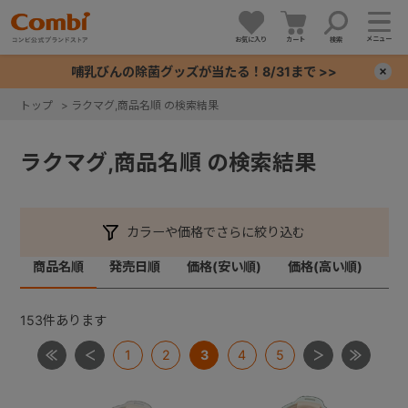
メニュー
お気に入り
カート
検索
哺乳びんの除菌グッズが当たる！8/31まで >>
×
トップ
>
ラクマグ,商品名順 の検索結果
+
ラクマグ,商品名順 の検索結果
+
+
カラーや価格でさらに絞り込む
商品名順
発売日順
価格(安い順)
価格(高い順)
+
153
件あります
1
2
3
4
5