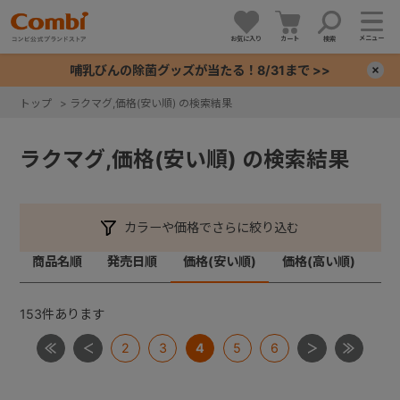
メニュー
お気に入り
カート
検索
哺乳びんの除菌グッズが当たる！8/31まで >>
×
トップ
>
ラクマグ,価格(安い順) の検索結果
+
ラクマグ,価格(安い順) の検索結果
+
+
カラーや価格でさらに絞り込む
商品名順
発売日順
価格(安い順)
価格(高い順)
+
153
件あります
2
3
4
5
6