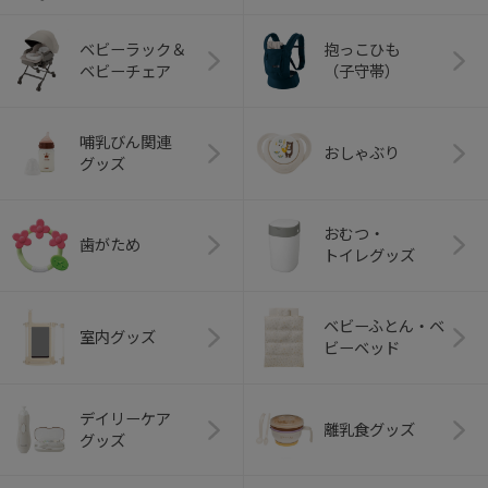
ベビーラック＆
抱っこひも
ベビーチェア
（子守帯）
哺乳びん関連
おしゃぶり
グッズ
おむつ・
歯がため
トイレグッズ
ベビーふとん・ベ
室内グッズ
ビーベッド
デイリーケア
離乳食グッズ
グッズ