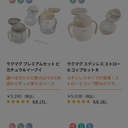
ラクマグ プレミアムセット ピ
ラクマグ ステンレス ストロー
カチュウ＆イーブイ
＆コップセット R
選べるボトルと飲み口で4カ月
ステンレスタイプが登場！ス
頃からずっと使えるパーフェ
トローとコップ飲みができ
クトセット。
る、はじめてのステンレスマ
グにぴったりのセット。
￥5,280
￥5,038
5.0
（1）
5.0
（2）