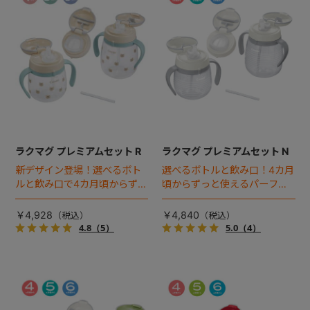
ラクマグ プレミアムセット R
ラクマグ プレミアムセット N
新デザイン登場！選べるボト
選べるボトルと飲み口！4カ月
ルと飲み口で4カ月頃からずっ
頃からずっと使えるパーフェ
と使えるパーフェクトセッ
クトセット。※新パッケージ対
ト。
応品
￥4,928
￥4,840
4.8
（5）
5.0
（4）