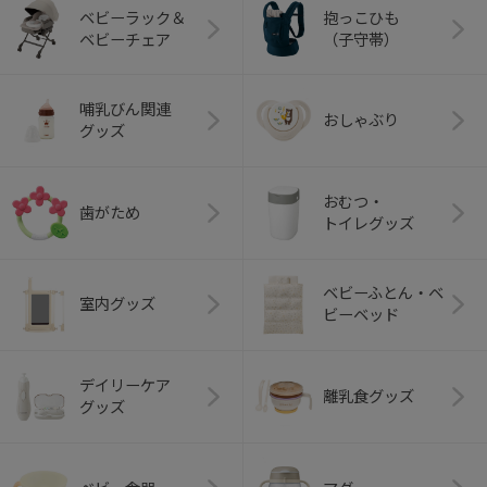
ベビーラック＆
抱っこひも
ベビーチェア
（子守帯）
哺乳びん関連
おしゃぶり
グッズ
おむつ・
歯がため
トイレグッズ
ベビーふとん・ベ
室内グッズ
ビーベッド
デイリーケア
離乳食グッズ
グッズ