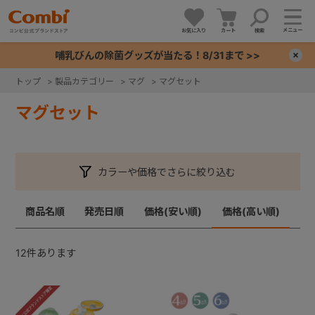
メニュー
お気に入り
カート
検索
哺乳びんの除菌グッズが当たる！8/31まで >>
×
トップ
>
製品カテゴリー
>
マグ
>
マグセット
+
マグセット
+
カラーや価格でさらに絞り込む
+
商品名順
発売日順
価格(安い順)
価格(高い順)
+
12
件あります