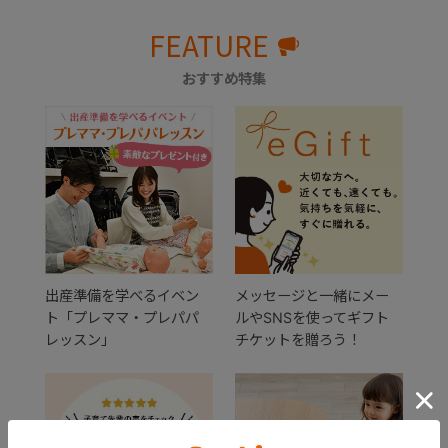
FEATURE
おすすめ特集
出産準備を学べるイベン
メッセージと一緒にメー
ト「プレママ・プレパパ
ルやSNSを使ってギフト
レッスン」
チケットを贈ろう！