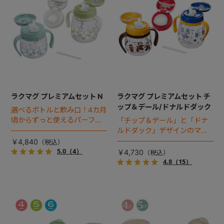
ラクマグ プレミアムセット N
ラクマグ プレミアムセット チ
ップ＆デール/ドナルドダック
選べるボトルと飲み口！4カ月
頃からずっと使えるパーフェ
「チップ＆デール」と「ドナ
クトセット。※新パッケージ対
ルドダック」デザインのマグ
応品
で、ストローとコップ飲みが
￥4,840
始められるスターターセッ
5.0
（4）
￥4,730
ト。
4.8
（15）