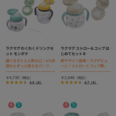
ラクマグ わくわくドリンクセ
ラクマグ ストロー＆コップ は
ット モンポケ
じめてセット R
選べるボトルと飲み口！4カ月
新デザイン登場！マグデビュ
頃からずっと使えるパーフェ
ーに！ストローとコップ飲み
クトセットにモンポケデザイ
が始められるスターターセッ
ンが登場。
ト。
￥4,730
￥2,948
4.5
（4）
4.7
（3）