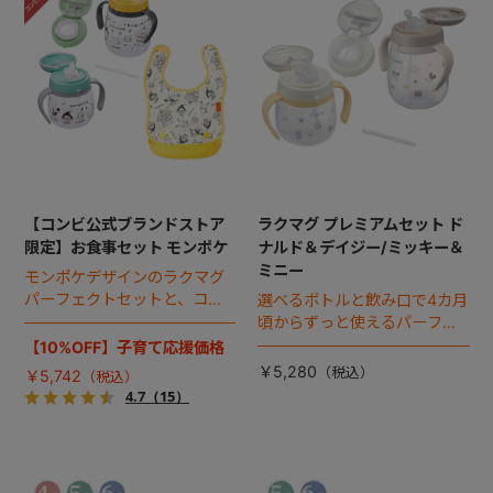
+
+
【コンビ公式ブランドストア
ラクマグ プレミアムセット ド
限定】お食事セット モンポケ
ナルド＆デイジー/ミッキー＆
ミニー
モンポケデザインのラクマグ
パーフェクトセットと、コン
選べるボトルと飲み口で4カ月
パクトエプロンのお得なセッ
頃からずっと使えるパーフェ
ト。
クトセット。
【10%OFF】子育て応援価格
￥5,280
￥5,742
4.7
（15）