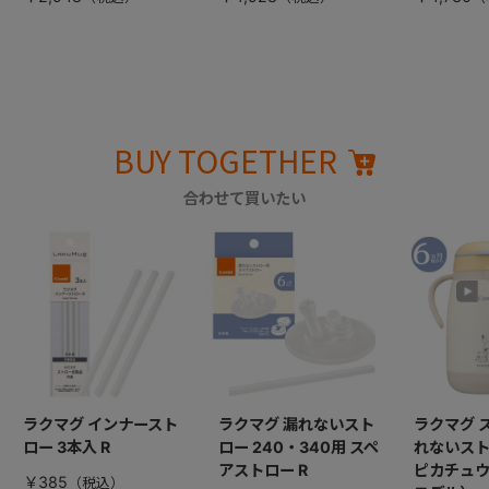
BUY TOGETHER
合わせて買いたい
ラクマグ インナースト
ラクマグ 漏れないスト
ラクマグ 
ロー 3本入 R
ロー 240・340用 スペ
れないストロ
アストロー R
ピカチュ
￥385