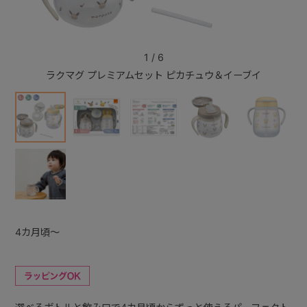
+
1
/
6
ラクマグ プレミアムセット ピカチュウ＆イーブイ
ラク
+
4カ月頃～