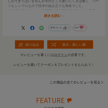
しかできてはいませんが今のところ使いにくさは無く、パー
ツもシンプルなので洗浄や組み立ても簡単でした。
そして、柄がかわいいので親も使う時にワクワクした気持ち
になってます。
続きを読む
これから暑くなる時期なのでお外での水分補給として使いこ
参考になった
2
Like!
2
なせるように練習していきます！
絞り込み
表示：新しい順
※レビューを書くには
ログイン
が必要です。
レビューを書いてクーポン＆プレゼントをもらおう！
この商品の全てのレビューを見る＞
FEATURE