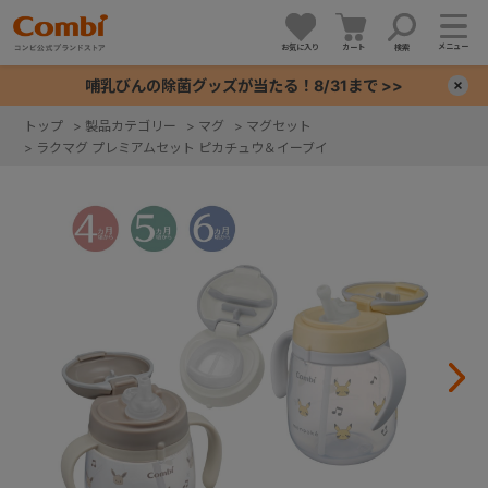
メニュー
お気に入り
カート
検索
哺乳びんの除菌グッズが当たる！8/31まで >>
×
トップ
>
製品カテゴリー
>
マグ
>
マグセット
>
ラクマグ プレミアムセット ピカチュウ＆イーブイ
+
+
+
+