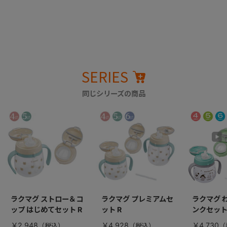
SERIES
同じシリーズの商品
ラクマグ ストロー＆コ
ラクマグ プレミアムセ
ラクマグ 
ップ はじめてセット R
ット R
ンクセット
￥2,948
￥4,928
￥4,730