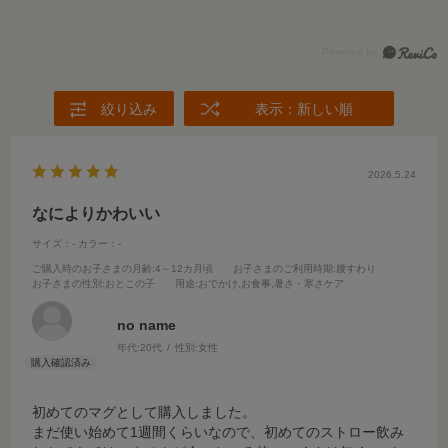
絞り込み
表示：新しい順
2026.5.24
なによりかわいい
サイズ：-
カラー：-
ご購入時のお子さまの月齢
:4～12カ月頃
お子さまのご利用時期
:腰すわり
お子さまの性別
:おとこの子
用途
:おでかけ,お食事,暑さ・寒さケア
no name
年代:
20代
性別:
女性
初めてのマグとして購入しました。
まだ使い始めて1週間くらいなので、初めてのストロー飲み