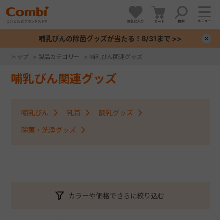
メニュー
お気に入り
カート
検索
哺乳びんの除菌グッズが当たる！8/31まで >>
×
トップ
>
製品カテゴリー
>
哺乳びん関連グッズ
+
哺乳びん関連グッズ
+
哺乳びん
乳首
調乳グッズ
+
除菌・洗浄グッズ
+
カラーや価格でさらに絞り込む