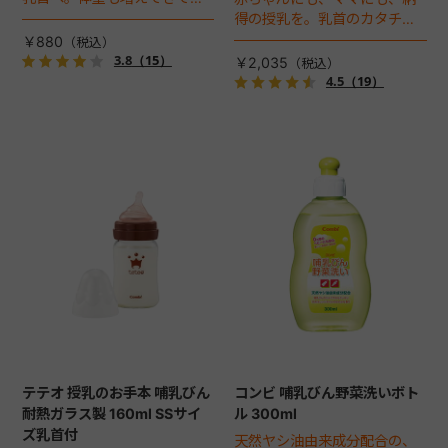
口のチカラがついてきたらM
得の授乳を。乳首のカタチと
サイズに切り替えましょう。
サイズにこだわりました。匂
￥880
いや傷がつきにくく、丈夫な
3.8
（15）
￥2,035
耐熱ガラス製の哺乳びん。
4.5
（19）
240ml。
テテオ 授乳のお手本 哺乳びん
コンビ 哺乳びん野菜洗いボト
耐熱ガラス製 160ml SSサイ
ル 300ml
ズ乳首付
天然ヤシ油由来成分配合の、