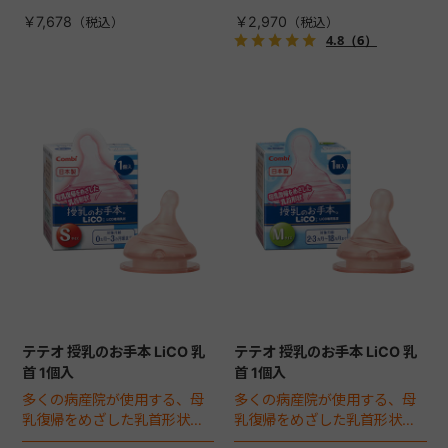
簡単除菌。
￥7,678
￥2,970
4.8
（6）
テテオ 授乳のお手本 LiCO 乳
テテオ 授乳のお手本 LiCO 乳
首 1個入
首 1個入
多くの病産院が使用する、母
多くの病産院が使用する、母
乳復帰をめざした乳首形状。
乳復帰をめざした乳首形状。
テテオ 授乳のお手本 LiCO 哺
テテオ 授乳のお手本 LiCO 哺