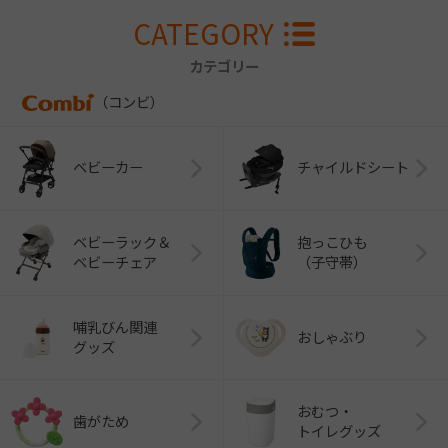
CATEGORY
カテゴリー
（コンビ）
ベビーカー
チャイルドシート
ベビーラック＆
抱っこひも
ベビーチェア
（子守帯）
哺乳びん関連
おしゃぶり
グッズ
おむつ・
歯がため
トイレグッズ