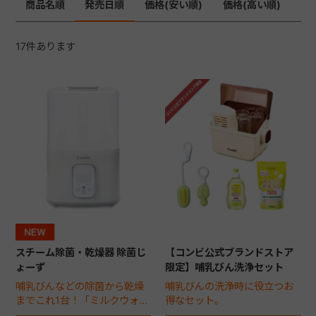
商品名順
発売日順
価格(安い順)
価格(高い順)
+
17
件あります
+
スチーム除菌・乾燥器 除菌じ
【コンビ公式ブランドストア
ょーず
限定】哺乳びん洗浄セット
哺乳びんなどの除菌から乾燥
哺乳びんの洗浄時に役立つお
までこれ1台！「ミルクウォー
得なセット。
マー」や「離乳食加熱」機能