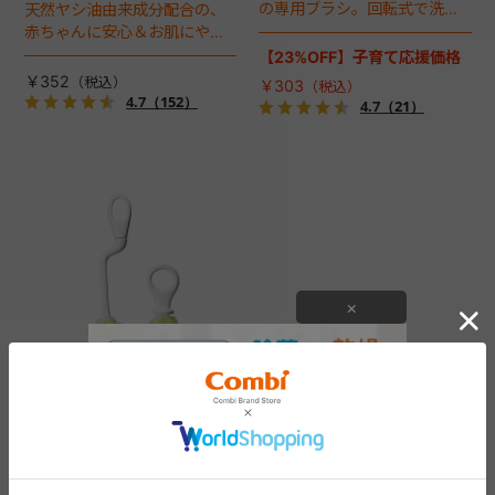
の専用ブラシ。回転式で洗浄
天然ヤシ油由来成分配合の、
が簡単です。
赤ちゃんに安心＆お肌にやさ
しい哺乳びん用洗剤です。
【23%OFF】子育て応援価格
￥352
￥303
4.7
（152）
4.7
（21）
×
テテオ 哺乳びん＆乳首洗浄ブ
ラシセット