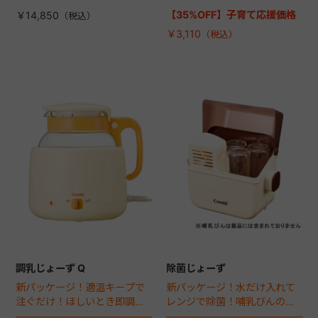
付きで長く使える。
【35%OFF】子育て応援価格
￥14,850
￥3,110
調乳じょーず Q
除菌じょーず
新パッケージ！適温キープで
新パッケージ！水だけ入れて
注ぐだけ！ほしいとき即調
レンジで除菌！哺乳びんの除
乳。
菌・洗浄グッズ、3ステップで