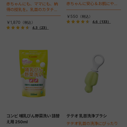
赤ちゃんに安心＆お肌にやさ
赤ちゃんにも、ママにも、納
しい哺乳びん用洗剤です。
得の授乳を。乳首のカタチと
サイズにこだわりました。匂
￥550
いや傷がつきにくく、丈夫な
4.6
（133）
￥1,870
耐熱ガラス製の哺乳びん。
4.3
（23）
160ml。
コンビ 哺乳びん野菜洗い 詰替
テテオ 乳首洗浄ブラシ
え用 250ml
テテオ乳首の洗浄にぴったり