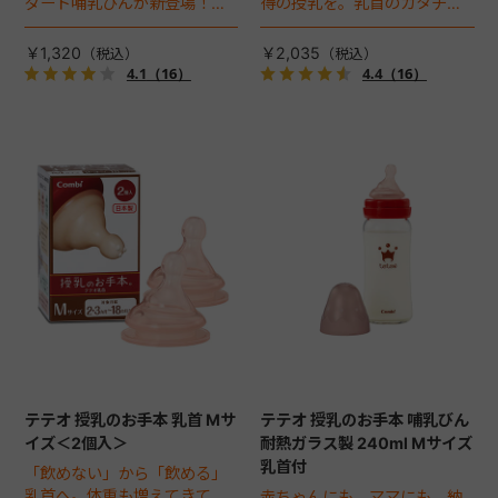
ダード哺乳びんが新登場！お
得の授乳を。乳首のカタチと
でかけにも軽くて便利なプラ
サイズにこだわりました。軽
スチック製240mlボトル。
くて持ち運びに便利なプラス
￥1,320
￥2,035
チックボトルが登場。
4.1
（16）
4.4
（16）
240ml。
テテオ 授乳のお手本 乳首 Mサ
テテオ 授乳のお手本 哺乳びん
イズ＜2個入＞
耐熱ガラス製 240ml Mサイズ
乳首付
「飲めない」から「飲める」
乳首へ。体重も増えてきてお
赤ちゃんにも、ママにも、納