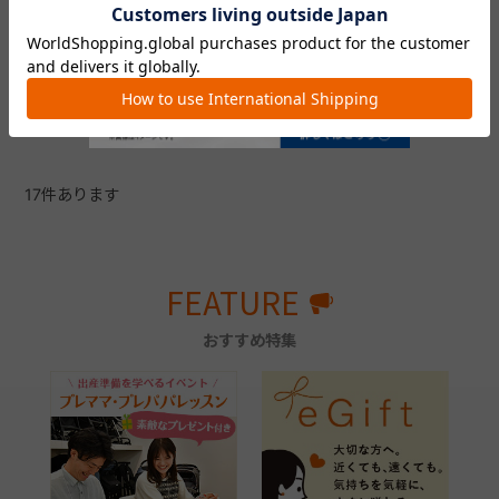
テテオ哺乳びんと乳首の洗浄
にぴったりの専用ブラシセッ
ト。回転式で洗浄が簡単で
す。
￥924
4.7
（99）
17
件あります
FEATURE
おすすめ特集