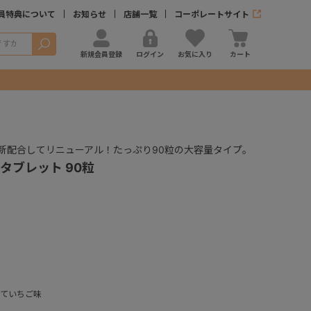
員特典について
お知らせ
店舗一覧
コーポレートサイト
検索
新規会員登録
ログイン
お気に入り
カート
新配合してリニューアル！たっぷり90粒の大容量タイプ。
タブレット 90粒
登録する
ていちご味