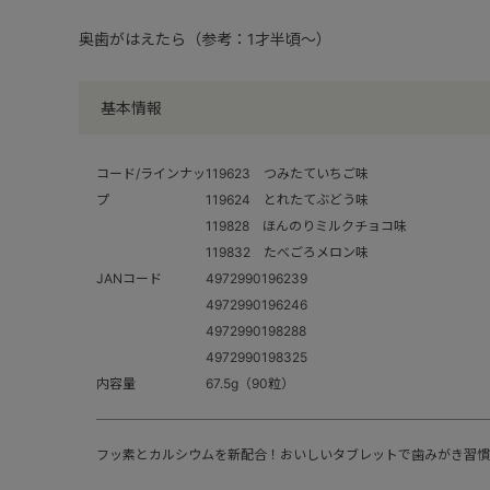
奥歯がはえたら（参考：1才半頃～）
基本情報
コード/ラインナッ
119623 つみたていちご味
プ
119624 とれたてぶどう味
119828 ほんのりミルクチョコ味
119832 たべごろメロン味
JANコード
4972990196239
4972990196246
4972990198288
4972990198325
内容量
67.5g（90粒）
フッ素とカルシウムを新配合！おいしいタブレットで歯みがき習慣