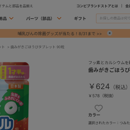
イテムと部品を品揃え
コンビブランドストアとは
会
用品
パーツ（部品）
ギフト
哺乳びんの除菌グッズが当たる！8/31まで >>
×
ット
>
歯みがきごほうびタブレット 90粒
フッ素とカルシウムを
歯みがきごほうび
￥624
￥578（税抜）
お気に入りに
カラー
選択されたカラー：つみた