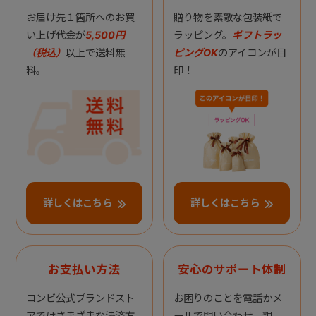
お届け先１箇所へのお買
贈り物を素敵な包装紙で
い上げ代金が
5,500円
ラッピング。
ギフトラッ
（税込）
以上で送料無
ピングOK
のアイコンが目
料。
印！
詳しくはこちら
詳しくはこちら
お支払い方法
安心のサポート体制
コンビ公式ブランドスト
お困りのことを電話かメ
アではさまざまな決済方
ールで問い合わせ。親