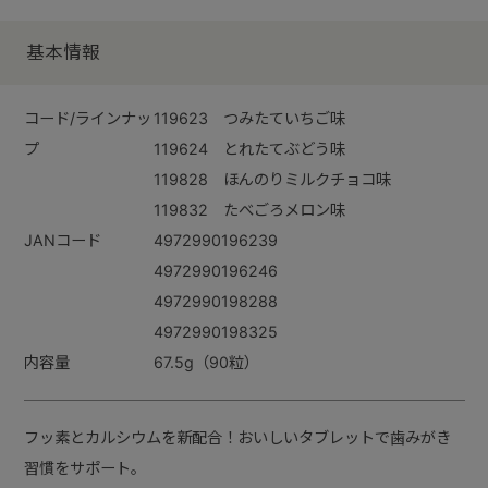
基本情報
コード/ラインナッ
119623 つみたていちご味
プ
119624 とれたてぶどう味
119828 ほんのりミルクチョコ味
119832 たべごろメロン味
JANコード
4972990196239
4972990196246
4972990198288
4972990198325
内容量
67.5g（90粒）
フッ素とカルシウムを新配合！おいしいタブレットで歯みがき
習慣をサポート。