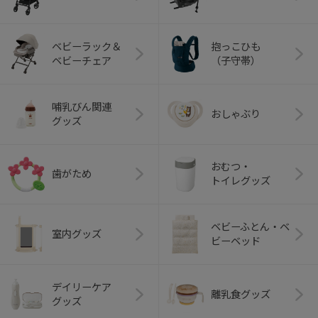
ベビーラック＆
抱っこひも
ベビーチェア
（子守帯）
哺乳びん関連
おしゃぶり
グッズ
おむつ・
歯がため
トイレグッズ
ベビーふとん・ベ
室内グッズ
ビーベッド
デイリーケア
離乳食グッズ
グッズ