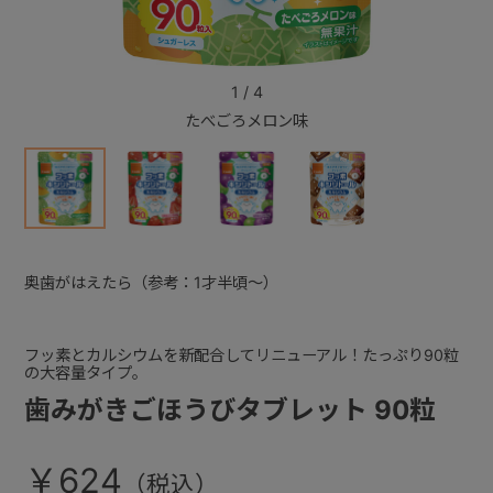
+
1
/
4
たべごろメロン味
+
奥歯がはえたら（参考：1才半頃～）
フッ素とカルシウムを新配合してリニューアル！たっぷり90粒
の大容量タイプ。
歯みがきごほうびタブレット 90粒
￥624