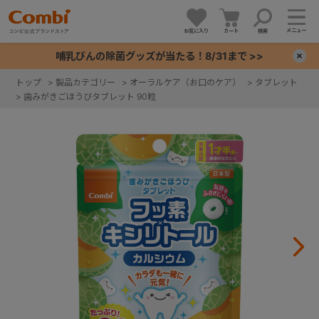
メニュー
お気に入り
カート
検索
哺乳びんの除菌グッズが当たる！8/31まで >>
×
トップ
>
製品カテゴリー
>
オーラルケア（お口のケア）
>
タブレット
>
歯みがきごほうびタブレット 90粒
+
+
+
+