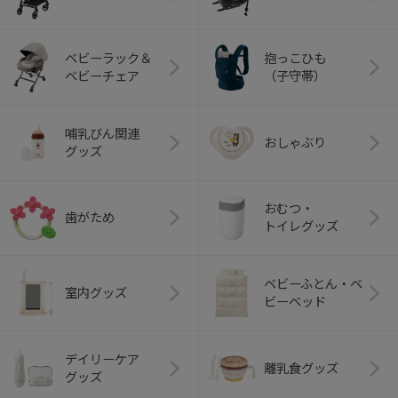
ベビーラック＆
抱っこひも
ベビーチェア
（子守帯）
哺乳びん関連
おしゃぶり
グッズ
おむつ・
歯がため
トイレグッズ
ベビーふとん・ベ
室内グッズ
ビーベッド
デイリーケア
離乳食グッズ
グッズ