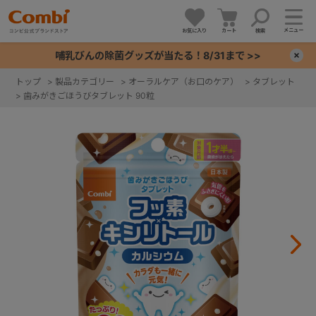
メニュー
お気に入り
カート
検索
哺乳びんの除菌グッズが当たる！8/31まで >>
×
トップ
>
製品カテゴリー
>
オーラルケア（お口のケア）
>
タブレット
>
歯みがきごほうびタブレット 90粒
+
+
+
+