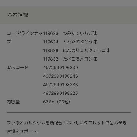
基本情報
コード/ラインナッ
119623 つみたていちご味
プ
119624 とれたてぶどう味
119828 ほんのりミルクチョコ味
119832 たべごろメロン味
JANコード
4972990196239
4972990196246
4972990198288
4972990198325
内容量
67.5g（90粒）
フッ素とカルシウムを新配合！おいしいタブレットで歯みがき
習慣をサポート。