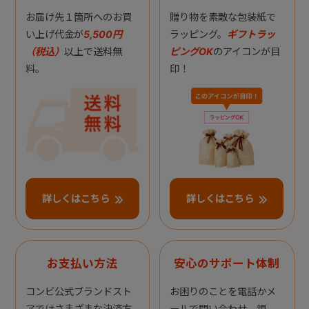
お届け先１箇所へのお買
贈り物を素敵な包装紙で
い上げ代金が
5,500円
ラッピング。
ギフトラッ
（税込）
以上で送料無
ピングOK
のアイコンが目
料。
印！
詳しくはこちら
詳しくはこちら
お支払い方法
安心のサポート体制
コンビ公式ブランドスト
お困りのことを電話かメ
アではさまざまな決済方
ールで問い合わせ。親