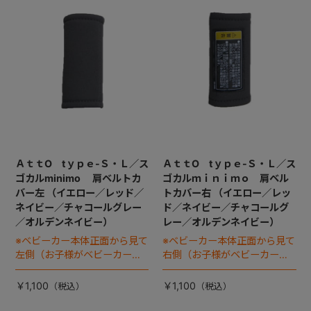
+
+
ＡｔｔO tｙｐｅ-Ｓ・Ｌ／ス
ＡｔｔO tｙｐｅ-Ｓ・Ｌ／ス
ゴカルminimo 肩ベルトカ
ゴカルｍｉｎｉｍｏ 肩ベル
バー左 （イエロー／レッド／
トカバー右 （イエロー／レッ
ネイビー／チャコールグレー
ド／ネイビー／チャコールグ
／オルデンネイビー）
レー／オルデンネイビー）
※ベビーカー本体正面から見て
※ベビーカー本体正面から見て
左側（お子様がベビーカーに
右側（お子様がベビーカーに
座った状態で右手側となりま
座った状態で左手側となりま
す）
す）
￥1,100
￥1,100