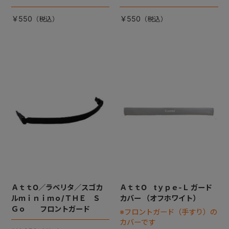
座った状態で右手側となりま
座った状態で左手側となりま
す）
す）
￥550
￥550
ＡｔｔO／ラベリタ／スゴカ
ＡｔｔO tｙｐｅ-Ｌ ガード
ルｍｉｎｉｍｏ/ＴＨＥ Ｓ
カバー （オフホワイト）
Ｇｏ フロントガード
※フロントガード（手すり）の
カバーです