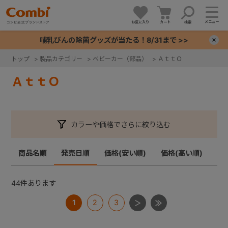
メニュー
お気に入り
カート
検索
哺乳びんの除菌グッズが当たる！8/31まで >>
×
トップ
>
製品カテゴリー
>
ベビーカー（部品）
>
ＡｔｔＯ
+
ＡｔｔＯ
+
カラーや価格でさらに絞り込む
+
商品名順
発売日順
価格(安い順)
価格(高い順)
+
44
件あります
1
2
3