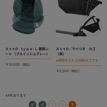
ＡｔｔO tｙｐｅ-Ｌ 着脱シ
ＡｔｔO／ラベリタ カゴ
ート （ブルイッシュグレー）
（黒）
※荷物を入れる収納カゴです
￥16,500
￥5,500
44
件あります
1
2
3