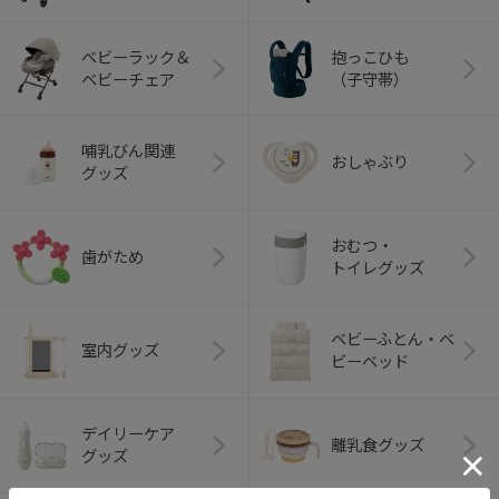
ベビーラック＆
抱っこひも
ベビーチェア
（子守帯）
哺乳びん関連
おしゃぶり
グッズ
おむつ・
歯がため
トイレグッズ
ベビーふとん・ベ
室内グッズ
ビーベッド
デイリーケア
離乳食グッズ
グッズ