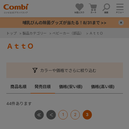
メニュー
お気に入り
カート
検索
哺乳びんの除菌グッズが当たる！8/31まで >>
×
トップ
>
製品カテゴリー
>
ベビーカー（部品）
>
ＡｔｔＯ
+
ＡｔｔＯ
+
カラーや価格でさらに絞り込む
+
商品名順
発売日順
価格(安い順)
価格(高い順)
+
44
件あります
1
2
3