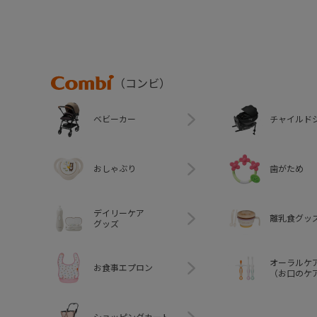
Combi
（コンビ）
ベビーカー
チャイルド
おしゃぶり
歯がため
デイリーケア
離乳食グッ
グッズ
オーラルケ
お食事エプロン
（お口のケ