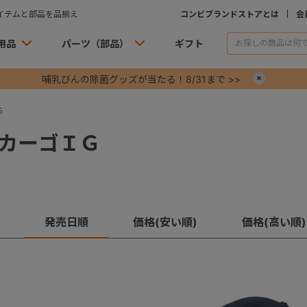
イテムと部品を品揃え
コンビブランドストアとは
会
用品
パーツ（部品）
ギフト
哺乳びんの除菌グッズが当たる！8/31まで >>
×
Ｇ
カーゴＩＧ
発売日順
価格(安い順)
価格(高い順)