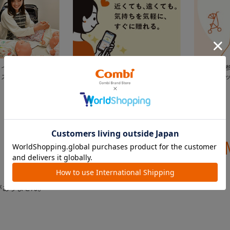
るイベント「プレマ
メッセージと一緒にメールやSNSを使
出産準備の
ッスン」
ってギフトチケットを贈ろう！
感想をチェ
CHECKED ITE
最近見た商品
がありません。