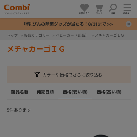
メニュー
お気に入り
カート
検索
哺乳びんの除菌グッズが当たる！8/31まで >>
×
トップ
>
製品カテゴリー
>
ベビーカー（部品）
>
メチャカーゴＩＧ
+
メチャカーゴＩＧ
+
カラーや価格でさらに絞り込む
+
商品名順
発売日順
価格(安い順)
価格(高い順)
+
5
件あります