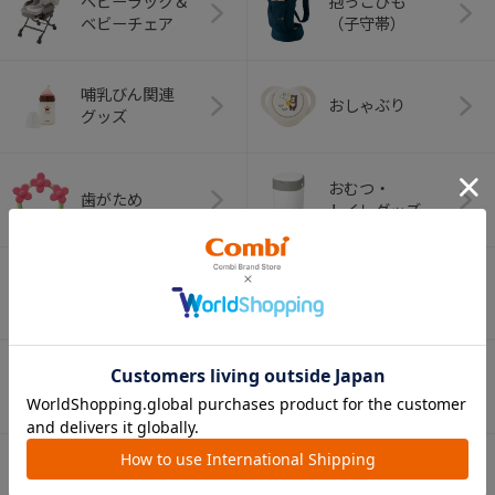
ベビーラック＆
抱っこひも
ベビーチェア
（子守帯）
哺乳びん関連
おしゃぶり
グッズ
おむつ・
歯がため
トイレグッズ
ベビーふとん・ベ
室内グッズ
ビーベッド
デイリーケア
離乳食グッズ
グッズ
ベビー食器
マグ