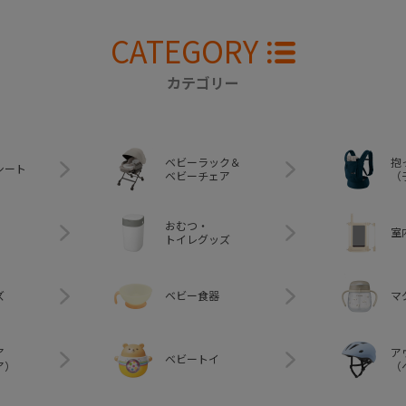
CATEGORY
カテゴリー
ベビーラック＆
抱
シート
ベビーチェア
（
おむつ・
室
トイレグッズ
ズ
ベビー食器
マ
ア
ア
ベビートイ
ア）
（