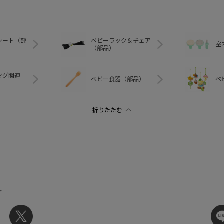
シート（部
ベビーラック＆チェア
室
（部品）
マグ関連
ベビー食器（部品）
ベ
ト