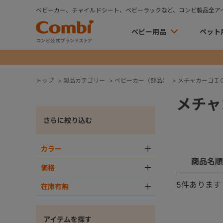
ベビーカー、チャイルドシート、ベビーラックなど、コンビ製品全ア
ベビー用品
ペット
トップ
>
製品カテゴリー
>
ベビーカー（部品）
>
メチャカーゴＩ
メチャ
さらに絞り込む
カラー
＋
商品名順
価格
＋
5
件あります
在庫有無
＋
アイテムを探す