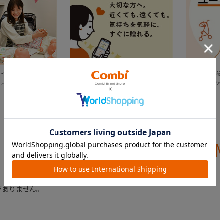
るイベント「プレマ
メッセージと一緒にメールやSNSを使
出産準備の
ッスン」
ってギフトチケットを贈ろう！
感想をチェ
CHECKED ITE
最近見た商品
がありません。