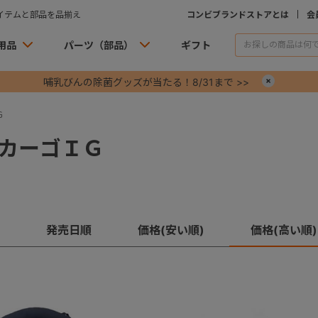
イテムと部品を品揃え
コンビブランドストアとは
会
用品
パーツ（部品）
ギフト
哺乳びんの除菌グッズが当たる！8/31まで >>
×
Ｇ
カーゴＩＧ
発売日順
価格(安い順)
価格(高い順)