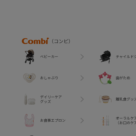
Combi
（コンビ）
ベビーカー
チャイルド
おしゃぶり
歯がため
デイリーケア
離乳食グッ
グッズ
オーラルケ
お食事エプロン
（お口のケ