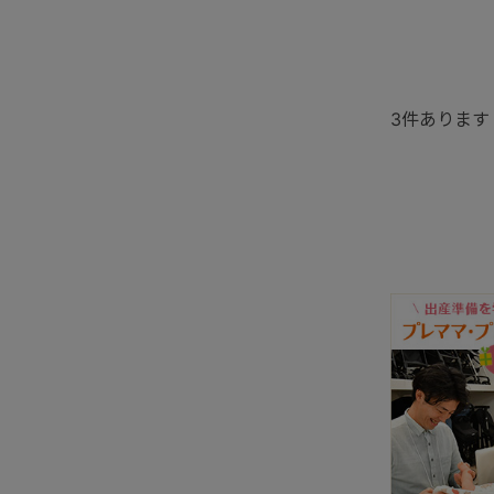
3
件あります