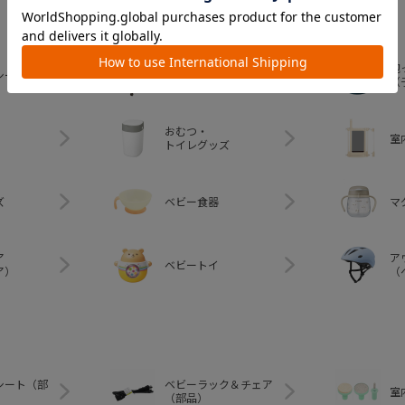
ベビーラック＆
抱
シート
ベビーチェア
（
おむつ・
室
トイレグッズ
ズ
ベビー食器
マ
ア
ア
ベビートイ
ア）
（
シート（部
ベビーラック＆チェア
室
（部品）