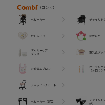
Combi
（コンビ）
ベビーカー
チャイルド
おしゃぶり
歯がため
デイリーケア
離乳食グッ
グッズ
オーラルケ
お食事エプロン
（お口のケ
ショッピングカート
チャイルド
ベビーカー（部品）
品）