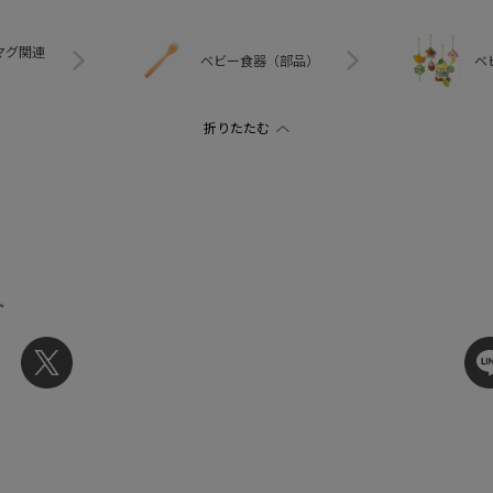
マグ関連
ベビー食器（部品）
ベ
ト