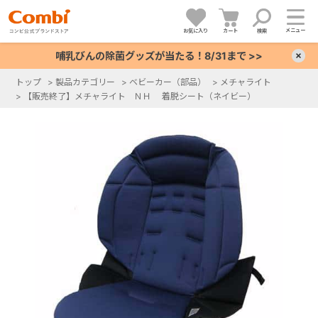
メニュー
お気に入り
カート
検索
哺乳びんの除菌グッズが当たる！8/31まで >>
×
トップ
>
製品カテゴリー
>
ベビーカー（部品）
>
メチャライト
>
【販売終了】メチャライト ＮＨ 着脱シート（ネイビー）
+
+
+
+