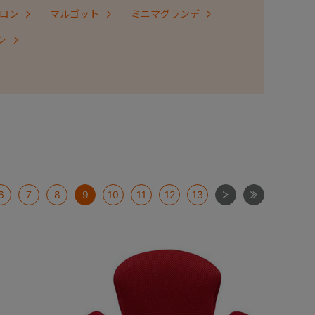
ロン
マルゴット
ミニマグランデ
シ
次
最後
6
7
8
9
10
11
12
13