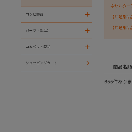
ネセルターン・
コンビ製品
＋
【共通部品
【共通部品
パーツ（部品）
＋
コムペット製品
＋
ショッピングカート
商品名順
655
件ありま