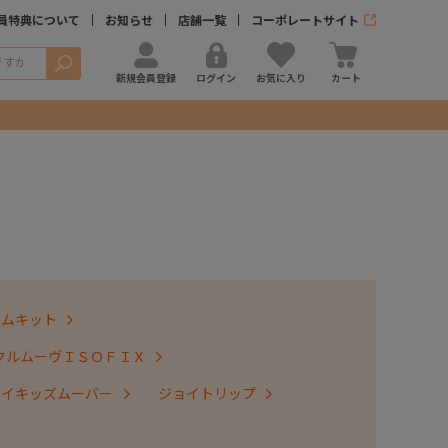
員特典について
お知らせ
店舗一覧
コーポレートサイト
検索
新規会員登録
ログイン
お気に入り
カート
テムキット
クルムーヴＩＳＯＦＩＸ
ョイキッズムーバー
ジョイトリップ