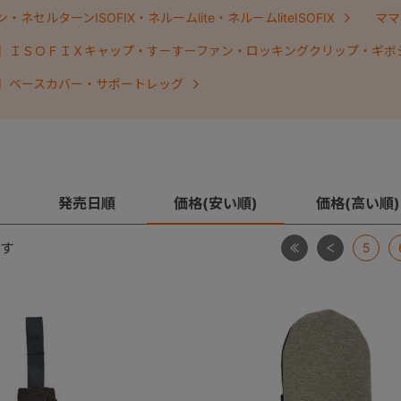
ネセルターンISOFIX・ネルームlite・ネルームliteISOFIX
ママ
】ＩＳＯＦＩＸキャップ・すーすーファン・ロッキングクリップ・ギボ
】ベースカバー・サポートレッグ
発売日順
価格(安い順)
価格(高い順)
最初
前
す
5