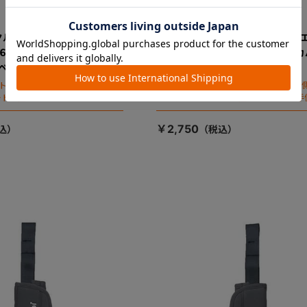
クルムーヴスマートエッグシ
クルムーヴスマートＩＳＯＦＩＸ
-６００／ＩＳＯＦＩＸ Ｊ
ョック ＪＫ-６００ 肩ベルトカ
肩ベルトカバー左（ネイビー）
（ダークグレー）
ート本体正面から見て左側（お子様
※チャイルドシート本体正面から見て右
ートに座った状態で右手側となり
がチャイルドシートに座った状態で左手
ます）
￥2,750