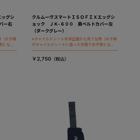
エッグシ
クルムーヴスマートＩＳＯＦＩＸエッグシ
バー右
ョック ＪＫ-６００ 肩ベルトカバー左
（ダークグレー）
側（お子様
※チャイルドシート本体正面から見て左側（お子様
側となり
がチャイルドシートに座った状態で右手側となり
ます）
￥2,750