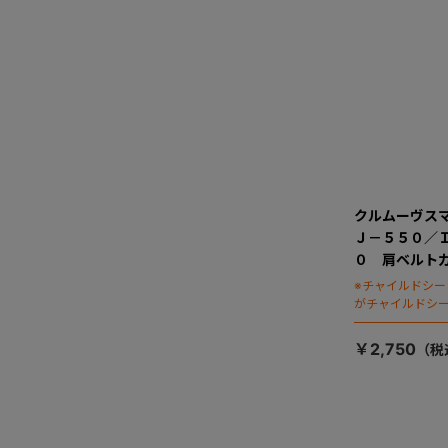
クルムーヴス
Ｊ－５５０／
０ 肩ベルト
※チャイルドシ
がチャイルドシ
ます）
￥2,750