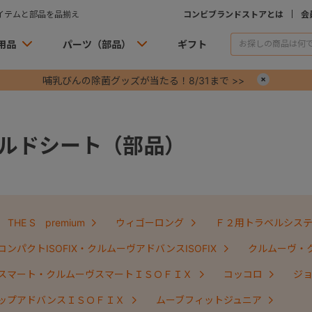
イテムと部品を品揃え
コンビブランドストアとは
会
用品
パーツ（部品）
ギフト
哺乳びんの除菌グッズが当たる！8/31まで >>
×
ルドシート（部品）
THE S premium
ウィゴーロング
Ｆ２用トラベルシス
ンパクトISOFIX・クルムーヴアドバンスISOFIX
クルムーヴ・
スマート・クルムーヴスマートＩＳＯＦＩＸ
コッコロ
ジ
ップアドバンスＩＳＯＦＩＸ
ムーブフィットジュニア