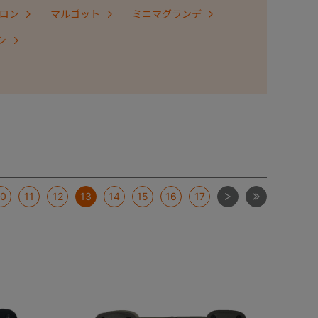
ロン
マルゴット
ミニマグランデ
シ
次
最後
10
11
12
13
14
15
16
17