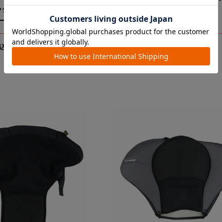
ッグショック ＳB 腰ベル
ｕｍ Ｒ１２９ エッグショッ
ー)
腰ベルトカバー (ブラック)
￥3,850