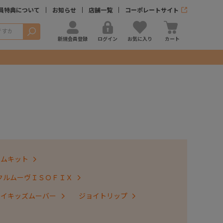
員特典について
お知らせ
店舗一覧
コーポレートサイト
検索
新規会員登録
ログイン
お気に入り
カート
テムキット
クルムーヴＩＳＯＦＩＸ
ョイキッズムーバー
ジョイトリップ