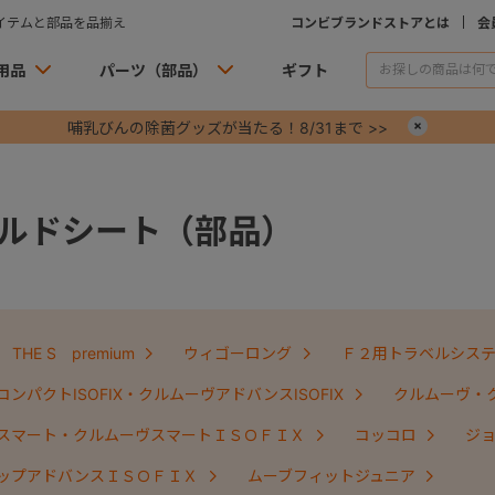
イテムと部品を品揃え
コンビブランドストアとは
会
用品
パーツ（部品）
ギフト
哺乳びんの除菌グッズが当たる！8/31まで >>
×
ルドシート（部品）
THE S premium
ウィゴーロング
Ｆ２用トラベルシス
ンパクトISOFIX・クルムーヴアドバンスISOFIX
クルムーヴ・
スマート・クルムーヴスマートＩＳＯＦＩＸ
コッコロ
ジ
ップアドバンスＩＳＯＦＩＸ
ムーブフィットジュニア