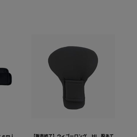
ｒｅｍｉ
【販売終了】ウィゴーロング ＨI 股あて