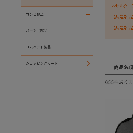
ネセルターン・
コンビ製品
＋
【共通部品
【共通部品
パーツ（部品）
＋
コムペット製品
＋
ショッピングカート
商品名順
655
件ありま