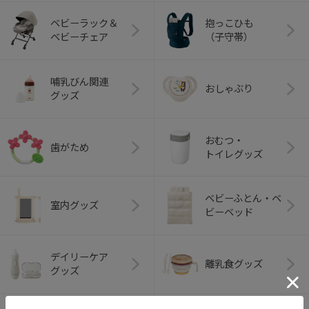
ベビーラック＆
抱っこひも
ベビーチェア
（子守帯）
哺乳びん関連
おしゃぶり
グッズ
おむつ・
歯がため
トイレグッズ
ベビーふとん・ベ
室内グッズ
ビーベッド
デイリーケア
離乳食グッズ
グッズ