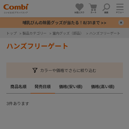
メニュー
お気に入り
カート
検索
哺乳びんの除菌グッズが当たる！8/31まで >>
×
トップ
>
製品カテゴリー
>
室内グッズ（部品）
>
ハンズフリーゲート
+
ハンズフリーゲート
+
カラーや価格でさらに絞り込む
+
商品名順
発売日順
価格(安い順)
価格(高い順)
+
3
件あります