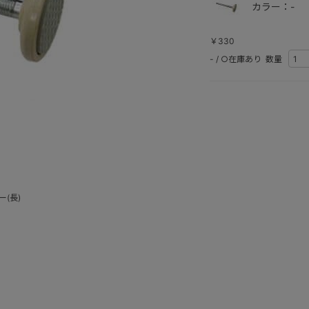
カラー：-
￥330
-
/
○在庫あり
数量
(長)