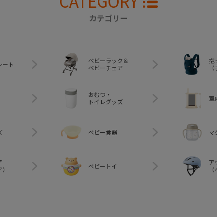
CATEGORY
カテゴリー
ベビーラック＆
抱
シート
ベビーチェア
（
おむつ・
室
トイレグッズ
ズ
ベビー食器
マ
ア
ア
ベビートイ
ア）
（