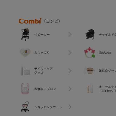
Combi
（コンビ）
ベビーカー
チャイルド
おしゃぶり
歯がため
デイリーケア
離乳食グッ
グッズ
オーラルケ
お食事エプロン
（お口のケ
ショッピングカート